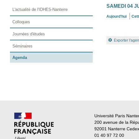
SAMEDI 04 J
L'actualité de l'IDHES-Nanterre
Aujourd'hui
Cet
Colloques
Journées d'études
Exporter l'age
Séminaires
Agenda
Université Paris Nante
200 avenue de la Rép
92001 Nanterre Cede
01 40 97 72 00