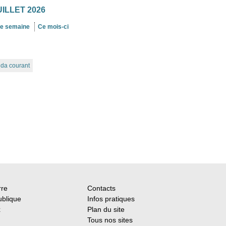
UILLET 2026
te semaine
Ce mois-ci
nda courant
rre
Contacts
ublique
Infos pratiques
x
Plan du site
Tous nos sites