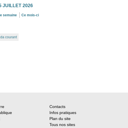
 JUILLET 2026
te semaine
Ce mois-ci
nda courant
rre
Contacts
ublique
Infos pratiques
x
Plan du site
Tous nos sites