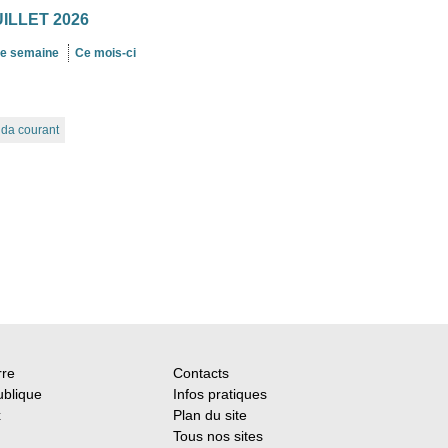
UILLET 2026
te semaine
Ce mois-ci
nda courant
rre
Contacts
ublique
Infos pratiques
x
Plan du site
Tous nos sites