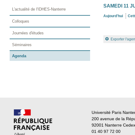
SAMEDI 11 J
L'actualité de l'IDHES-Nanterre
Aujourd'hui
Cet
Colloques
Journées d'études
Exporter l'age
Séminaires
Agenda
Université Paris Nante
200 avenue de la Rép
92001 Nanterre Cede
01 40 97 72 00