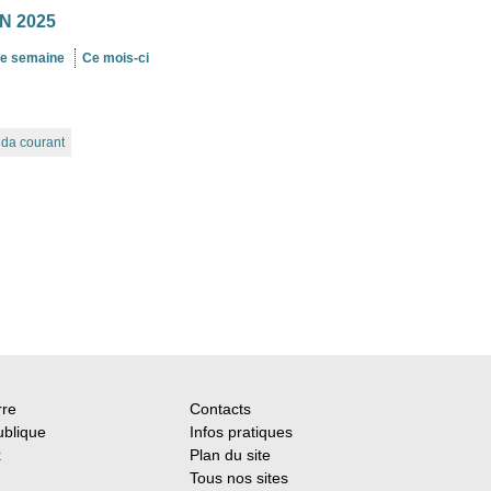
N 2025
te semaine
Ce mois-ci
nda courant
rre
Contacts
ublique
Infos pratiques
x
Plan du site
Tous nos sites