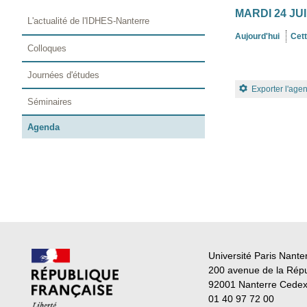
MARDI 24 JUI
L'actualité de l'IDHES-Nanterre
Aujourd'hui
Cet
Colloques
Journées d'études
Exporter l'age
Séminaires
Agenda
Université Paris Nante
200 avenue de la Rép
92001 Nanterre Cede
01 40 97 72 00