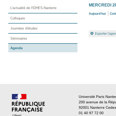
MERCREDI 28
L'actualité de l'IDHES-Nanterre
Aujourd'hui
Cet
Colloques
Journées d'études
Exporter l'age
Séminaires
Agenda
Université Paris Nante
200 avenue de la Rép
92001 Nanterre Cede
01 40 97 72 00