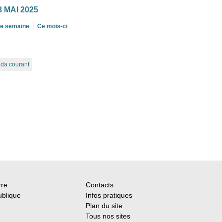
 MAI 2025
te semaine
Ce mois-ci
nda courant
rre
Contacts
ublique
Infos pratiques
x
Plan du site
Tous nos sites