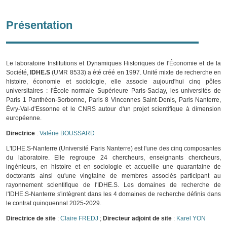
Présentation
Le laboratoire
Institutions et Dynamiques Historiques de l'Économie et de la
Société,
IDHE.S
(UMR 8533) a été créé en 1997. Unité mixte de recherche en
histoire, économie et sociologie, elle associe aujourd'hui cinq pôles
universitaires : l'École normale Supérieure Paris-Saclay, les universités de
Paris 1 Panthéon-Sorbonne, Paris 8 Vincennes Saint-Denis, Paris Nanterre,
Évry-Val-d'Essonne et le CNRS autour d'un projet scientifique à dimension
européenne.
Directrice
:
Valérie BOUSSARD
L'IDHE.S-Nanterre (Université Paris Nanterre) est l'une des cinq composantes
du laboratoire. Elle regroupe 24 chercheurs, enseignants chercheurs,
ingénieurs, en histoire et en sociologie et accueille une quarantaine de
doctorants ainsi qu'une vingtaine de membres associés participant au
rayonnement scientifique de l'IDHE.S. Les domaines de recherche de
l'IDHE.S-Nanterre s'intègrent dans les 4 domaines de recherche définis dans
le contrat quinquennal 2025-2029.
Directrice de site
:
Claire FREDJ
;
Directeur adjoint de site
:
Karel YON