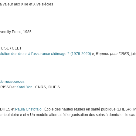
a valeur aux XIIIe et XIVe siècles
versity Press, 1985.
 LISE / CEET
olution des droits à l'assurance chômage ? (1979-2020)
»,
Rapport pour l’IRES
, ju
 de ressources
 IRISSO et
Karel Yon
| CNRS, IDHE.S
 IDHES et
Paula Cristofalo
| École des hautes études en santé publique (EHESP),
 ambulatoire » et « Un modèle alternatif d’organisation des soins à domicile : le ca