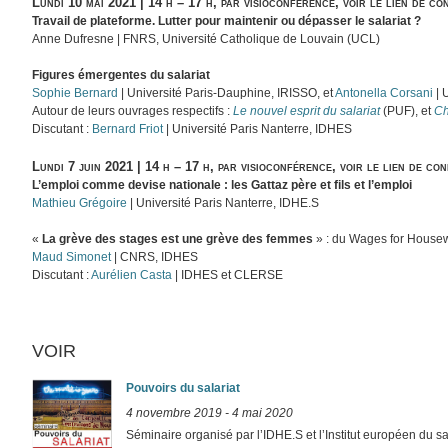
Lundi 10 mai 2021 | 14 h – 17 h, par visioconférence, voir le lien de co
Travail de plateforme. Lutter pour maintenir ou dépasser le salariat ?
Anne Dufresne | FNRS, Université Catholique de Louvain (UCL)
Figures émergentes du salariat
Sophie Bernard
| Université Paris-Dauphine, IRISSO, et
Antonella Corsani
| 
Autour de leurs ouvrages respectifs :
Le nouvel esprit du salariat
(PUF), et
Ch
Discutant :
Bernard Friot
| Université Paris Nanterre, IDHES
Lundi 7 juin 2021 | 14 h – 17 h, par visioconférence, voir le lien de con
L’emploi comme devise nationale : les Gattaz père et fils et l’emploi
Mathieu Grégoire
| Université Paris Nanterre, IDHE.S
«
La grève des stages est une grève des femmes
» : du Wages for House
Maud Simonet
| CNRS, IDHES
Discutant :
Aurélien Casta
| IDHES et CLERSE
VOIR
Pouvoirs du salariat
4 novembre 2019
-
4 mai 2020
Séminaire organisé par l’IDHE.S et l’Institut européen du sa