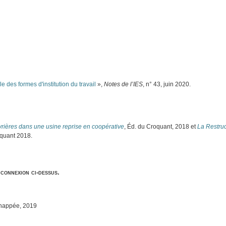
e des formes d'institution du travail
»,
Notes de l’IES
, n° 43, juin 2020.
uvrières dans une usine reprise en coopérative
, Éd. du Croquant, 2018 et
La Restruc
oquant 2018.
 connexion ci-dessus.
chappée, 2019