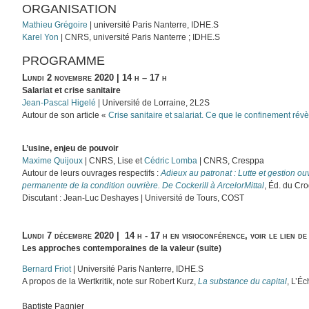
ORGANISATION
Mathieu Grégoire
| université Paris Nanterre, IDHE.S
Karel Yon
| CNRS, université Paris Nanterre ; IDHE.S
PROGRAMME
Lundi 2 novembre 2020 | 14 h – 17 h
Salariat et crise sanitaire
Jean-Pascal Higelé
| Université de Lorraine, 2L2S
Autour de son article «
Crise sanitaire et salariat. Ce que le confinement révèl
L’usine, enjeu de pouvoir
Maxime Quijoux
| CNRS, Lise et
Cédric Lomba
| CNRS, Cresppa
Autour de leurs ouvrages respectifs :
Adieux au patronat : Lutte et gestion o
permanente de la condition ouvrière. De Cockerill à ArcelorMittal
, Éd. du Cr
Discutant : Jean-Luc Deshayes | Université de Tours, COST
Lundi 7 décembre 2020 | 14 h - 17 h en visioconférence, voir le lien de
Les approches contemporaines de la valeur (suite)
Bernard Friot
| Université Paris Nanterre, IDHE.S
A propos de la Wertkritik, note sur Robert Kurz,
La substance du capital
, L’É
Baptiste Pagnier