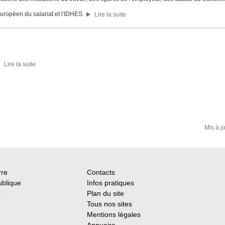
européen du salariat et l'IDHES.
Lire la suite
Lire la suite
Mis à j
rre
Contacts
ublique
Infos pratiques
x
Plan du site
Tous nos sites
Mentions légales
Annuaire