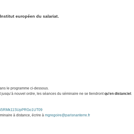
Institut européen du salariat.
 dans le programme ci-dessous.
et jusqu’à nouvel ordre, les séances du séminaire ne se tiendront
qu'en distanciel
.
9taG5RMk11SUpPRGo1UT09
minaire à distance, écrire à
mgregoire@parisnanterre.fr