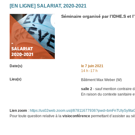
[EN LIGNE] SALARIAT, 2020-2021
Séminaire organisé par l’IDHE.S et l’
Date(s)
le
7 juin 2021
14 h -17 h
Lieu(x)
Bâtiment Max Weber (W)
salle 2
- sauf mention contraire
En raison du contexte sanitaire 
Lien zoom
:
https://us02web.zoom.us/j/87811677936?pwd=bmFnTUIySy
Pour toute question relative à la
visioconférence
permettant d’assister au sé