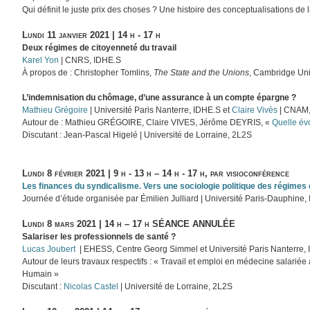
Qui définit le juste prix des choses ? Une histoire des conceptualisations de l
Lundi 11 janvier 2021 | 14 h - 17 h
Deux régimes de citoyenneté du travail
Karel Yon
| CNRS, IDHE.S
À propos de : Christopher Tomlins,
The State and the Unions
, Cambridge Uni
L’indemnisation du chômage, d’une assurance à un compte épargne ?
Mathieu Grégoire
| Université Paris Nanterre, IDHE.S et
Claire Vivès
| CNAM,
Autour de : Mathieu GRÉGOIRE, Claire VIVES, Jérôme DEYRIS, «
Quelle év
Discutant : Jean-Pascal Higelé | Université de Lorraine, 2L2S
Lundi 8 février 2021 | 9 h - 13 h – 14 h - 17 h, par visioconférence
Les finances du syndicalisme. Vers une sociologie politique des régimes
Journée d’étude organisée par Émilien Julliard | Université Paris-Dauphine,
Lundi 8 mars 2021 | 14 h – 17 h SÉANCE ANNULÉE
Salariser les professionnels de santé ?
Lucas Joubert
| EHESS, Centre Georg Simmel et Université Paris Nanterre,
Autour de leurs travaux respectifs : « Travail et emploi en médecine salariée
Humain »
Discutant :
Nicolas Castel
| Université de Lorraine, 2L2S