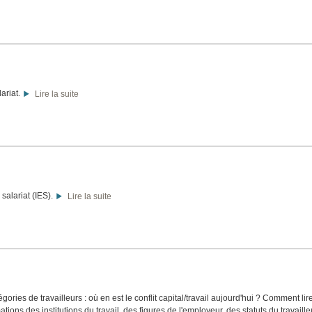
lariat.
Lire la suite
 salariat (IES).
Lire la suite
gories de travailleurs : où en est le conflit capital/travail aujourd'hui ? Comment lir
tions des institutions du travail, des figures de l'employeur, des statuts du travaille