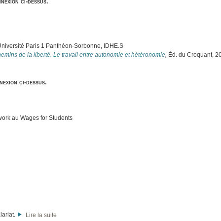
nnexion ci-dessus.
Université Paris 1 Panthéon-Sorbonne, IDHE.S
emins de la liberté. Le travail entre autonomie et hétéronomie
,
Éd. du Croquant, 2
nexion ci-dessus.
work au Wages for Students
lariat.
Lire la suite