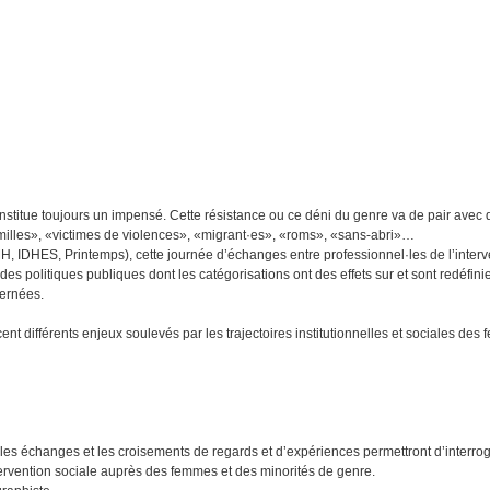
constitue toujours un impensé. Cette résistance ou ce déni du genre va de pair avec
«familles», «victimes de violences», «migrant·es», «roms», «sans-abri»…
, IDHES, Printemps), cette journée d’échanges entre professionnel·les de l’interv
s politiques publiques dont les catégorisations ont des effets sur et sont redéfini
cernées.
ent différents enjeux soulevés par les trajectoires institutionnelles et sociales de
 les échanges et les croisements de regards et d’expériences permettront d’interro
intervention sociale auprès des femmes et des minorités de genre.