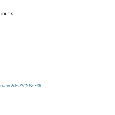
'IDHE.S.
forms.gle/sUs2vp7WTMTQmyRt9