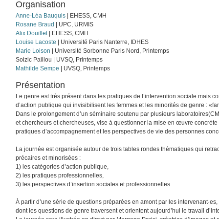
Organisation
Anne-Léa Bauquis
| EHESS, CMH
Rosane Braud
| UPC, URMIS
Alix Douillet
| EHESS, CMH
Louise Lacoste
| Université Paris Nanterre, IDHES
Marie Loison
| Université Sorbonne Paris Nord, Printemps
Soizic Paillou | UVSQ, Printemps
Mathilde Sempe
| UVSQ, Printemps
Présentation
Le genre est très présent dans les pratiques de l’intervention sociale mais 
d’action publique qui invisibilisent les femmes et les minorités de genre : 
Dans le prolongement d’un séminaire soutenu par plusieurs laboratoires(CMH
et chercheurs et chercheuses, vise à questionner la mise en œuvre concrète de
pratiques d’accompagnement et les perspectives de vie des personnes con
La journée est organisée autour de trois tables rondes thématiques qui retrac
précaires et minorisées :
1) les catégories d’action publique,
2) les pratiques professionnelles,
3) les perspectives d’insertion sociales et professionnelles.
À partir d’une série de questions préparées en amont par les intervenant·es,
dont les questions de genre traversent et orientent aujourd’hui le travail d’