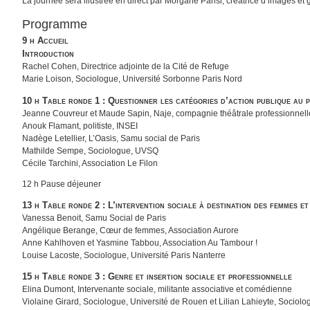
La journée sera illustrée en direct par Morgane Parisi, créatrice d’images et 
Programme
9 h Accueil
Introduction
Rachel Cohen, Directrice adjointe de la Cité de Refuge
Marie Loison, Sociologue, Université Sorbonne Paris Nord
10 h Table ronde 1 : Questionner les catégories d’action publique au 
Jeanne Couvreur et Maude Sapin, Naje, compagnie théâtrale professionnelle p
Anouk Flamant, politiste, INSEI
Nadège Letellier, L’Oasis, Samu social de Paris
Mathilde Sempe, Sociologue, UVSQ
Cécile Tarchini, Association Le Filon
12 h Pause déjeuner
13 h Table ronde 2 : L’intervention sociale à destination des femmes et
Vanessa Benoit, Samu Social de Paris
Angélique Berange, Cœur de femmes, Association Aurore
Anne Kahlhoven et Yasmine Tabbou, Association Au Tambour !
Louise Lacoste, Sociologue, Université Paris Nanterre
15 h Table ronde 3 : Genre et insertion sociale et professionnelle
Elina Dumont, Intervenante sociale, militante associative et comédienne
Violaine Girard, Sociologue, Université de Rouen et Lilian Lahieyte, Sociol