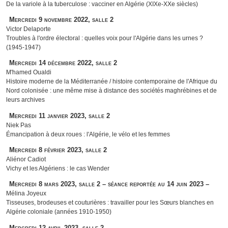
De la variole à la tuberculose : vacciner en Algérie (XIXe-XXe siècles)
Mercredi 9 novembre 2022, salle 2
Victor Delaporte
Troubles à l'ordre électoral : quelles voix pour l'Algérie dans les urnes ?
(1945-1947)
Mercredi 14 décembre 2022, salle 2
M'hamed Oualdi
Histoire moderne de la Méditerranée / histoire contemporaine de l'Afrique du
Nord colonisée : une même mise à distance des sociétés maghrébines et de
leurs archives
Mercredi 11 janvier 2023, salle 2
Niek Pas
Émancipation à deux roues : l'Algérie, le vélo et les femmes
Mercredi 8 février 2023, salle 2
Aliénor Cadiot
Vichy et les Algériens : le cas Wender
Mercredi 8 mars 2023, salle 2 – séance reportée au 14 juin 2023 –
Mélina Joyeux
Tisseuses, brodeuses et couturières : travailler pour les Sœurs blanches en
Algérie coloniale (années 1910-1950)
Mercredi 12 avril 2023, salle 2