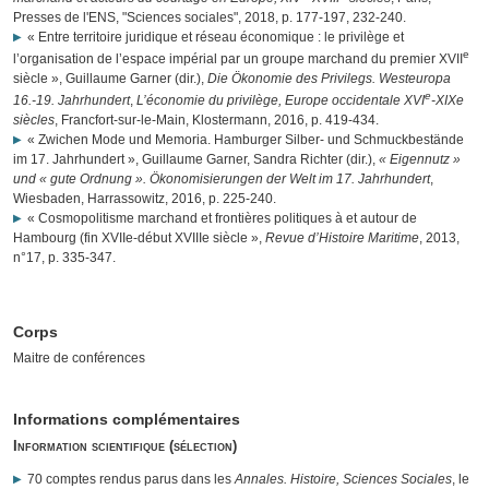
Presses de l'ENS, "Sciences sociales", 2018, p. 177-197, 232-240.
« Entre territoire juridique et réseau économique : le privilège et
e
l’organisation de l’espace impérial par un groupe marchand du premier XVII
siècle », Guillaume Garner (dir.),
Die Ökonomie des Privilegs. Westeuropa
e
16.-19. Jahrhundert
,
L’économie du privilège, Europe occidentale XVI
-XIXe
siècles
, Francfort-sur-le-Main, Klostermann, 2016, p. 419-434.
« Zwichen Mode und Memoria. Hamburger Silber- und Schmuckbestände
im 17. Jahrhundert », Guillaume Garner, Sandra Richter (dir.),
« Eigennutz »
und « gute Ordnung ». Ökonomisierungen der Welt im 17. Jahrhundert
,
Wiesbaden, Harrassowitz, 2016, p. 225-240.
« Cosmopolitisme marchand et frontières politiques à et autour de
Hambourg (fin XVIIe-début XVIIIe siècle »,
Revue d’Histoire Maritime
, 2013,
n°17, p. 335-347.
Corps
Maitre de conférences
Informations complémentaires
Information scientifique (sélection)
70 comptes rendus parus dans les
Annales. Histoire, Sciences Sociales
, le