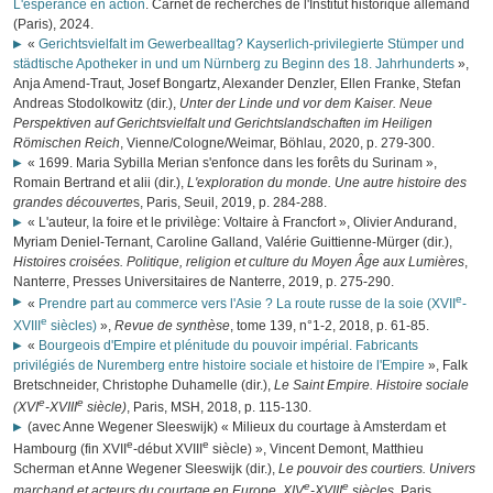
L'espérance en action
. Carnet de recherches de l'Institut historique allemand
(Paris), 2024.
«
Gerichtsvielfalt im Gewerbealltag? Kayserlich-privilegierte Stümper und
städtische Apotheker in und um Nürnberg zu Beginn des 18. Jahrhunderts
»,
Anja Amend-Traut, Josef Bongartz, Alexander Denzler, Ellen Franke, Stefan
Andreas Stodolkowitz (dir.),
Unter der Linde und vor dem Kaiser. Neue
Perspektiven auf Gerichtsvielfalt und Gerichtslandschaften im Heiligen
Römischen Reich
, Vienne/Cologne/Weimar, Böhlau, 2020, p. 279-300.
« 1699. Maria Sybilla Merian s'enfonce dans les forêts du Surinam »,
Romain Bertrand et alii (dir.),
L'exploration du monde. Une autre histoire des
grandes découverte
s, Paris, Seuil, 2019, p. 284-288.
« L'auteur, la foire et le privilège: Voltaire à Francfort », Olivier Andurand,
Myriam Deniel-Ternant, Caroline Galland, Valérie Guittienne-Mürger (dir.),
Histoires croisées. Politique, religion et culture du Moyen Âge aux Lumières
,
Nanterre, Presses Universitaires de Nanterre, 2019, p. 275-290.
e
«
Prendre part au commerce vers l'Asie ? La route russe de la soie (XVII
-
e
XVIII
siècles)
»,
Revue de synthèse
, tome 139, n°1-2, 2018, p. 61-85.
«
Bourgeois d'Empire et plénitude du pouvoir impérial. Fabricants
privilégiés de Nuremberg entre histoire sociale et histoire de l'Empire
», Falk
Bretschneider, Christophe Duhamelle (dir.),
Le Saint Empire. Histoire sociale
e
e
(XVI
-XVIII
siècle)
, Paris, MSH, 2018, p. 115-130.
(avec Anne Wegener Sleeswijk) « Milieux du courtage à Amsterdam et
e
e
Hambourg (fin XVII
-début XVIII
siècle) », Vincent Demont, Matthieu
Scherman et Anne Wegener Sleeswijk (dir.),
Le pouvoir des courtiers. Univers
e
e
marchand et acteurs du courtage en Europe, XIV
-XVIII
siècles
, Paris,