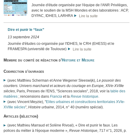
Journée d'étude organisée par l'équipe de l'ANR Privilèges,
avec le soutien de la MSH Mondes et des laboratoires : ACP,
DYPAC, IDHES, LARHRA
Lire la suite
Dire et punir le “faux”
13 septembre 2024
Journée d'études co-organisée par l'IDHES, le CRH (EHESS) et le
FRAMESPA (université de Toulouse)
Lire la suite
Membre du comité de rédaction d'
Histoire et Mesure
Codirection d'ouvrages
(avec Matthieu Scherman et Anne Wegener Sleeswijk),
Le pouvoir des
courtiers. Univers marchand et acteurs du courtage en Europe, XIVe-XVIIIe
siècles
, Paris, Presses de l'ENS, "Sciences sociales", 2018, voir la
table des
matières
; rencensions dans
Francia
et la
Revue historique
.
(avec Vincent Meyzie), "
Elites urbaines et constructions territoriales XVIe-
XVIIIe siècles
",
Histoire urbaine
, 2014, n° 40 (numéro spécial).
Articles (sélection)
(avec Mathieu Marraud et Solène Rivoal), « Dire et punir le faux. Les
polices du métier à l'époque moderne »,
Revue Historique
, 717 n°1, 2026, p.