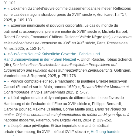
91-102.
« L’examen du chef-d’œuvre comme classement dans le métier. Réflexions
e
sur le cas des maçons strasbourgeois du XVIII
siècle », Ædificare, 1, n°17,
2025, p. 109-133.
« Expertise municipale et pouvoirs corporatifs. Le cas du monde du
e
bâtiment strasbourgeois, première moitié du XVIII
siècle », Michela Barbot,
Robert Carvais, Emmanuel Château-Dutier et Valérie Nègre (dir.),
Les acteurs
e
e
et les mécanismes de l'expertise du XVI
au XIX
siècle
, Paris, Presses des
Mines, 2025, p. 153-164.
«
Aus Altem Neues? Kaiserliche Gewerbe-, Fabriks- und
Handlungsprivilegien in der Frühen Neuzeit
», Ulrich Rasche, Tobias Schenck
(dir.),
Der kaiserliche Reichshofrat. Interdisziplinäre Perspektiven auf
Organisation und Funktion eines frühneuzeitlichen Zentralgerichts
, Göttingen,
Vandenhoeck & Ruprecht, 2025, p. 751-776.
« Pouvoir comptable et risque marchand : la joaillerie Briers-Heusch-von
Cassel (Francfort-sur-le-Main, années 1620) »,
Revue d'Histoire Moderne et
Contemporaine
, n°72-1, janvier-mars 2025, p. 5-37.
« Idéal réglementaire et dynamiques de différentiation. Les orfèvres de
e
Hambourg et de l’estuaire de l’Elbe au XVII
siècle », Philippe Bernardi,
Caroline Bourlet, Maxime L’Héritier, Corine Maitte (dir.),
Dans les règles du
métier. Objets et contenus des réglementations de métier au Moyen Âge et à
l’époque moderne
, Palermo, New Digital Press, 2024, p. 239-252.
« L’espérance privilégiée. Grâce impériale et marché médical
e
e
urbain (Nuremberg, fin XVII
– début XVIII
siècle) »,
Hoffnung handeln.