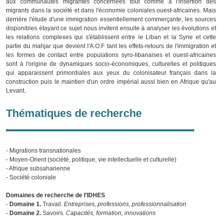
aux communautés migrantes concernées tout comme à l'insertion des
migrants dans la société et dans l'économie coloniales ouest-africaines. Mais
derrière l'étude d'une immigration essentiellement commerçante, les sources
disponibles étayant ce sujet nous invitent ensuite à analyser les évolutions et
les relations complexes qui s'établissent entre le Liban et la Syrie et cette
partie du mahjar que devient l'A.O.F tant les effets-retours de l'immigration et
les formes de contact entre populations syro-libanaises et ouest-africaines
sont à l'origine de dynamiques socio-économiques, culturelles et politiques
qui apparaissent primordiales aux yeux du colonisateur français dans la
construction puis le maintien d'un ordre impérial aussi bien en Afrique qu'au
Levant.
Thématiques de recherche
- Migrations transnationales
- Moyen-Orient (société, politique, vie intellectuelle et culturelle)
- Afrique subsaharienne
- Société coloniale
Domaines de recherche de l'IDHES
-
Domaine 1.
Travail.
Entreprises, professions, professionnalisation
-
Domaine 2.
Savoirs.
Capacités, formation, innovations