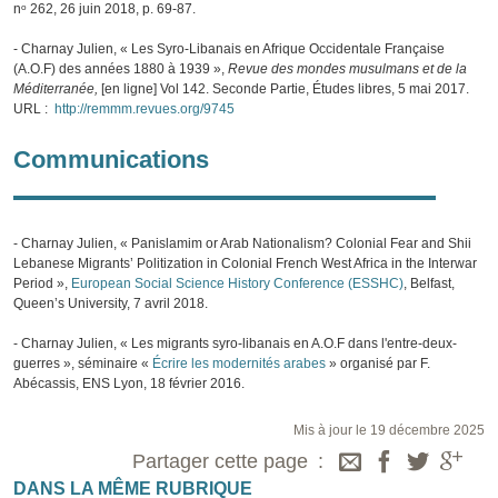
nᵒ 262, 26 juin 2018, p. 69‑87.
- Charnay Julien, « Les Syro-Libanais en Afrique Occidentale Française
(A.O.F) des années 1880 à 1939 »,
Revue des mondes musulmans et de la
Méditerranée,
[en ligne] Vol 142. Seconde Partie, Études libres, 5 mai 2017.
URL :
http://remmm.revues.org/9745
Communications
- Charnay Julien, « Panislamim or Arab Nationalism? Colonial Fear and Shii
Lebanese Migrants’ Politization in Colonial French West Africa in the Interwar
Period »,
European Social Science History Conference (ESSHC)
, Belfast,
Queen’s University, 7 avril 2018.
- Charnay Julien, « Les migrants syro-libanais en A.O.F dans l'entre-deux-
guerres », séminaire «
Écrire les modernités arabes
» organisé par F.
Abécassis, ENS Lyon, 18 février 2016.
Mis à jour le 19 décembre 2025
Partager cette page
DANS LA MÊME RUBRIQUE