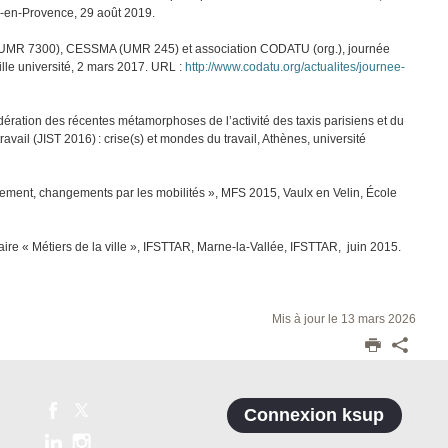
ix-en-Provence, 29 août 2019.
E (UMR 7300), CESSMA (UMR 245) et association CODATU (org.), journée
eille université, 2 mars 2017. URL :
http://www.codatu.org/actualites/journee-
idération des récentes métamorphoses de l’activité des taxis parisiens et du
avail (JIST 2016) : crise(s) et mondes du travail, Athènes, université
ngement, changements par les mobilités », MFS 2015, Vaulx en Velin, École
aire « Métiers de la ville », IFSTTAR, Marne-la-Vallée, IFSTTAR, juin 2015.
Mis à jour le 13 mars 2026
Connexion ksup