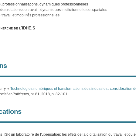
, professionnalisations, dynamiques professionnelles
des relations de travail : dynamiques institutionnelles et spatiales
travail et mobilités professionnelles
cherche de l'IDHE.S
ons
erry, «
Technologies numériques et transformations des industries : considération de
ocial et Politiques
, nᵒ 81, 2018, p. 82-101.
ations
 T3P, un laboratoire de l'ubérisation: les effets de la digitalisation du travail et d