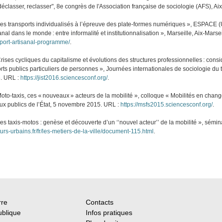
déclasser, reclasser", 8e congrès de l'Association française de sociologie (AFS), A
Les transports individualisés à l’épreuve des plate-formes numériques », ESPAC
anal dans le monde : entre informalité et institutionnalisation », Marseille, Aix-Mars
sport-artisanal-programme/
.
rises cycliques du capitalisme et évolutions des structures professionnelles : cons
rts publics particuliers de personnes », Journées internationales de sociologie du tr
6. URL :
https://jist2016.sciencesconf.org/
.
oto-taxis, ces « nouveaux » acteurs de la mobilité », colloque « Mobilités en cha
aux publics de l’État, 5 novembre 2015. URL :
https://msfs2015.sciencesconf.org/
.
es taxis-motos : genèse et découverte d’un ‘‘nouvel acteur’’ de la mobilité », sémin
turs-urbains.fr/fr/les-metiers-de-la-ville/document-115.html
.
rre
Contacts
ublique
Infos pratiques