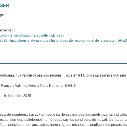
OGER
gie
tachement :
onomie, organisations, société - ED 396 -
33 - Institutions et dynamiques historiques de l'économie et de la société (IDHES
ppomobile aux plateformes numériques. Taxis et VTC dans le système parisien
: François Vatin, université Paris Nanterre, IDHE.S
e : 9 décembre 2025
es, de nombreux travaux ont porté sur le secteur des transports publics individu
’expansion des plateformes numériques sur les conditions de travail, les rapports
éférant principalement aux cadres normatifs, ces recherches négligent les process