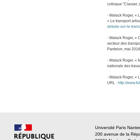
colloque "Classer, 
- Malack Roger, « 
« Le transport artis
detude-sur-le-tran
- Malack Roger, « C
secteur des transpo
Panteion, mai 201
- Malack Roger, « M
nationale des trav
- Malack Roger, « L
URL :
http://www.fu
Université Paris Nante
200 avenue de la Rép