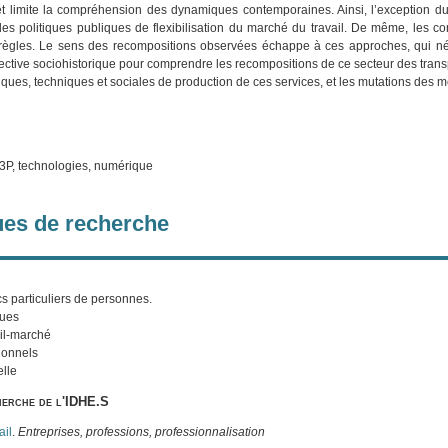
t limite la compréhension des dynamiques contemporaines. Ainsi, l’exception du 
des politiques publiques de flexibilisation du marché du travail. De même, les co
règles. Le sens des recompositions observées échappe à ces approches, qui néglig
ctive sociohistorique pour comprendre les recompositions de ce secteur des transp
ues, techniques et sociales de production de ces services, et les mutations des m
 T3P, technologies, numérique
es de recherche
cs particuliers de personnes.
ques
il-marché
ionnels
elle
herche de l'IDHE.S
ail
.
Entreprises, professions, professionnalisation