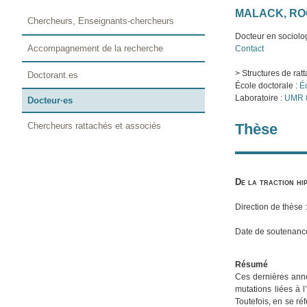
MALACK, R
Chercheurs, Enseignants-chercheurs
Docteur en sociolo
Accompagnement de la recherche
Contact
> Structures de rat
Doctorant.es
École doctorale :
Éc
Laboratoire :
UMR 85
Docteur·es
Chercheurs rattachés et associés
Thèse
De la traction hi
Direction de thèse 
Date de soutenanc
Résumé
Ces dernières anné
mutations liées à l
Toutefois, en se r