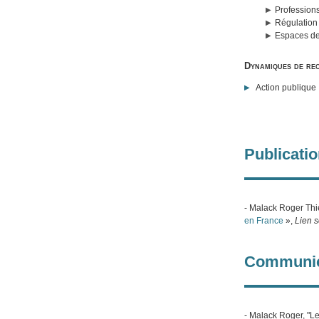
Professions
Régulation 
Espaces de 
Dynamiques de re
Action publique
Publicati
- Malack Roger Thi
en France
»,
Lien s
Communic
- Malack Roger, "Les