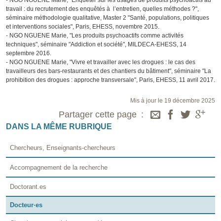
- NGO NGUENE Marie, "Enquêter sur les usages de produits psychoactifs au
travail : du recrutement des enquêtés à l’entretien, quelles méthodes ?",
séminaire méthodologie qualitative, Master 2 "Santé, populations, politiques
et interventions sociales", Paris, EHESS, novembre 2015.
- NGO NGUENE Marie, "Les produits psychoactifs comme activités
techniques", séminaire "Addiction et société", MILDECA-EHESS, 14
septembre 2016.
- NGO NGUENE Marie, "Vivre et travailler avec les drogues : le cas des
travailleurs des bars-restaurants et des chantiers du bâtiment", séminaire "La
prohibition des drogues : approche transversale", Paris, EHESS, 11 avril 2017.
Mis à jour le 19 décembre 2025
Partager cette page
DANS LA MÊME RUBRIQUE
Chercheurs, Enseignants-chercheurs
Accompagnement de la recherche
Doctorant.es
Docteur·es