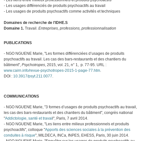
- Les liens entre milieux professionnels et produits psychoactifs
- Les usages différenciés de produits psychoactifs au travail
- Les usages de produits psychoactifs comme activités et techniques
Domaines de recherche de l'IDHE.S
Domaine 1.
Travail.
Entreprises, professions, professionnalisation
PUBLICATIONS
- NGO NGUENE Marie, "Les formes différenciées d’usages de produits
psychoactifs au travail. Les cas des bars-restaurants et des chantiers du
bâtiment",
Psychotropes
, 2015, vol. 21, n° 1, p. 77-95. URL :
www.cairn.info/revue-psychotropes-2015-1-page-77.htm
.
DOI :
10.3917/psyt.211.0077
.
COMMUNICATIONS
- NGO NGUENE Marie, "3 formes d’usages de produits psychoactifs au travail,
les cas des bars-restaurants et des chantiers du bâtiment", congrès national
"
Addictologie, santé et travai
l", Paris, 7 avril 2014.
- NGO NGUENE Marie, "Les liens entre milieux professionnels et produits
psychoactifs", colloque "
Apports des sciences sociales à la prévention des
conduites à risque
", MILDECA, INCa, INPES, EHESS, Paris, 30 juin 2014.