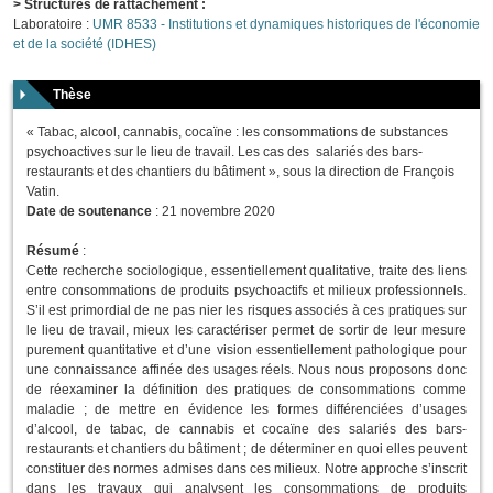
> Structures de rattachement :
Laboratoire :
UMR 8533 - Institutions et dynamiques historiques de l'économie
et de la société (IDHES)
Thèse
« Tabac, alcool, cannabis, cocaïne : les consommations de substances
psychoactives sur le lieu de travail. Les cas des salariés des bars-
restaurants et des chantiers du bâtiment », sous la direction de François
Vatin.
Date de soutenance
: 21 novembre 2020
Résumé
:
Cette recherche sociologique, essentiellement qualitative, traite des liens
entre consommations de produits psychoactifs et milieux professionnels.
S’il est primordial de ne pas nier les risques associés à ces pratiques sur
le lieu de travail, mieux les caractériser permet de sortir de leur mesure
purement quantitative et d’une vision essentiellement pathologique pour
une connaissance affinée des usages réels. Nous nous proposons donc
de réexaminer la définition des pratiques de consommations comme
maladie ; de mettre en évidence les formes différenciées d’usages
d’alcool, de tabac, de cannabis et cocaïne des salariés des bars-
restaurants et chantiers du bâtiment ; de déterminer en quoi elles peuvent
constituer des normes admises dans ces milieux. Notre approche s’inscrit
dans les travaux qui analysent les consommations de produits