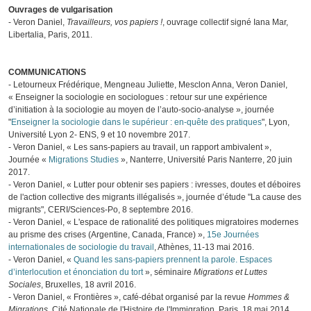
Ouvrages de vulgarisation
- Veron Daniel,
Travailleurs, vos papiers !
, ouvrage collectif signé Iana Mar,
Libertalia, Paris, 2011.
COMMUNICATIONS
- Letourneux Frédérique, Mengneau Juliette, Mesclon Anna, Veron Daniel,
« Enseigner la sociologie en sociologues : retour sur une expérience
d’initiation à la sociologie au moyen de l’auto-socio-analyse », journée
"
Enseigner la sociologie dans le supérieur : en-quête des pratiques
", Lyon,
Université Lyon 2- ENS, 9 et 10 novembre 2017.
- Veron Daniel, « Les sans-papiers au travail, un rapport ambivalent »,
Journée «
Migrations Studies
», Nanterre, Université Paris Nanterre, 20 juin
2017.
- Veron Daniel, « Lutter pour obtenir ses papiers : ivresses, doutes et déboires
de l'action collective des migrants illégalisés », journée d’étude "La cause des
migrants", CERI/Sciences-Po, 8 septembre 2016.
- Veron Daniel, « L'espace de rationalité des politiques migratoires modernes
au prisme des crises (Argentine, Canada, France) »,
15e Journées
internationales de sociologie du travail
, Athènes, 11-13 mai 2016.
- Veron Daniel, «
Quand les sans-papiers prennent la parole. Espaces
d’interlocution et énonciation du tort
», séminaire
Migrations et Luttes
Sociales
, Bruxelles, 18 avril 2016.
- Veron Daniel, « Frontières », café-débat organisé par la revue
Hommes &
Migrations
, Cité Nationale de l'Histoire de l'Immigration, Paris, 18 mai 2014.