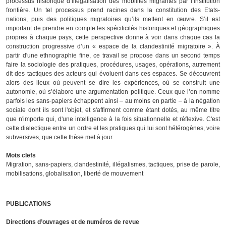
processus historique d’illégalisation des mobilités migrantes par l’institution
frontière. Un tel processus prend racines dans la constitution des Etats-
nations, puis des politiques migratoires qu’ils mettent en œuvre. S’il est
important de prendre en compte les spécificités historiques et géographiques
propres à chaque pays, cette perspective donne à voir dans chaque cas la
construction progressive d’un « espace de la clandestinité migratoire ». À
partir d'une ethnographie fine, ce travail se propose dans un second temps
faire la sociologie des pratiques, procédures, usages, opérations, autrement
dit des tactiques des acteurs qui évoluent dans ces espaces. Se découvrent
alors des lieux où peuvent se dire les expériences, où se construit une
autonomie, où s’élabore une argumentation politique. Ceux que l’on nomme
parfois les sans-papiers échappent ainsi – au moins en partie – à la négation
sociale dont ils sont l'objet, et s'affirment comme étant dotés, au même titre
que n'importe qui, d'une intelligence à la fois situationnelle et réflexive. C'est
cette dialectique entre un ordre et les pratiques qui lui sont hétérogènes, voire
subversives, que cette thèse met à jour.
Mots clefs
Migration, sans-papiers, clandestinité, illégalismes, tactiques, prise de parole,
mobilisations, globalisation, liberté de mouvement
PUBLICATIONS
Directions d’ouvrages et de numéros de revue