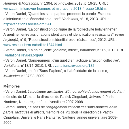
Hommes & Migrations
, n° 1304, oct.-nov.-déc 2013, p. 19-25. URL :
www.cairn.info/revue-hommes-et-migrations-2013-4-page-19.htm
.
- Veron Daniel, "Quand les sans-papiers prennent la parole. Espaces
d’interlocution et énonciation du tort",
Variations
, n° 18, 2013. URL :
http://variations.revues.org/641
- Veron Daniel, "La construction politique de la "collectivité bolivienne" en
Argentine : entre assignations identitaires et identifications résistantes", revue
Asylon(s)
, n° 9, "Reconstructions identitaires et résistances", 2012. URL :
www.reseau-terra.eu/article1244.html
- Veron Daniel, "La haine, cette (violente) muse",
Variations
, n° 15, 2011. URL
:
variations.revues.org/99
- Veron Daniel, "Sans-papiers : d'un quotidien tactique à l'action collective",
Variations
, n°13/14, 2010. URL :
variations.revues.org/182
- Veron Daniel, entrée "Sans-Papiers", « L’abécédaire de la crise »,
Multitudes
, n° 37/38, 2009.
Mémoires
- Veron Daniel,
La politique aux limites. Ethnographie du mouvement étudiant
,
mémoire de M1 sous la direction de Patrick Cingolani, Université Paris
Nanterre, Nanterre, année universitaire 2007-2008.
- Veron Daniel,
Le sens de l'engagement collectif des sans-papiers, entre
parole, tactiques et affects
, mémoire de M2 sous la direction de Patrick
Cingolani, Université Paris Nanterre, Nanterre, année universitaire 2008-
2009.