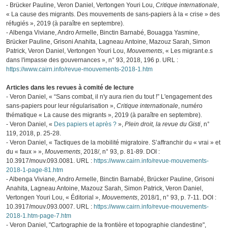
- Brücker Pauline, Veron Daniel, Vertongen Youri Lou,
Critique internationale
,
« La cause des migrants. Des mouvements de sans-papiers à la « crise » des
réfugiés », 2019 (à paraître en septembre).
- Albenga Viviane, Andro Armelle, Binctin Barnabé, Bouagga Yasmine,
Brücker Pauline, Grisoni Anahita, Lagneau Antoine, Mazouz Sarah, Simon
Patrick, Veron Daniel, Vertongen Youri Lou,
Mouvements
, « Les migrant.e.s
dans l'impasse des gouvernances », n° 93, 2018, 196 p. URL :
https://www.cairn.info/revue-mouvements-2018-1.htm
Articles dans les revues à comité de lecture
- Veron Daniel, « “Sans combat, il n'y aura rien du tout !” L'engagement des
sans-papiers pour leur régularisation »,
Critique internationale
, numéro
thématique « La cause des migrants », 2019 (à paraître en septembre).
- Veron Daniel, «
Des papiers et après ?
»,
Plein droit, la revue du Gisti
, n°
119, 2018, p. 25-28.
-
Veron
Daniel, « Tactiques de la mobilité migratoire. S’affranchir du « vrai » et
du « faux » »,
Mouvements
, 2018/, n° 93, p. 81-89. DOI :
10.3917/mouv.093.0081. URL :
https://www.cairn.info/revue-mouvements-
2018-1-page-81.htm
-
Albenga Viviane, Andro Armelle, Binctin Barnabé, Brücker Pauline, Grisoni
Anahita, Lagneau Antoine, Mazouz Sarah, Simon Patrick, Veron
Daniel,
Vertongen Youri Lou,
« Éditorial »,
Mouvements
, 2018/1, n° 93, p. 7-11. DOI :
10.3917/mouv.093.0007. URL :
https://www.cairn.info/revue-mouvements-
2018-1.htm-page-7.htm
- Veron Daniel, "Cartographie de la frontière et topographie clandestine",