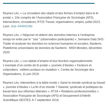
Reynes Léo, « La circulation des objets et des formes d’emploi dans le tri
postal », 10e congrès de l’Association Française de Sociologie (AFS),
Intersections, circulations, RT25 Travail, organisations, emploi, juillet 2023,
Lyon. ⟨
hal–04494238
⟩
Reynes Léo, « Négocier et obtenir des données internes à l’entreprise
lorsqu’on entre par le “ bas ” (observation participante) », Semaine Data SHS :
Traiter et analyser les données en sciences humaines et sociales, Nanterre,
Plateforme universitaire de données de Nanterre - MSH-Mondes, décembre
2020.
Reynes Léo, « Les statuts d’emploi et leur fonction organisationnelle.
L’exemple d’un centre de tri postal », journée d’études « Facteurs et
colipostiers : métiers postaux en mutation », Centre de Sociologie des
Organisations, 11 juin 2019.
Reynes Léo, intervention à la table-ronde « Saisir le monde syndical au travail
», journée d’études « La fin d’un monde ? Salariat, syndicats et politiques du
travail face aux réformes libérales », RT18 « Relations professionnelles »,
Association Française de Sociologie (AFS) et Groupement d’Intérêt
Scientifique GESTES, 6-7 septembre 2018.