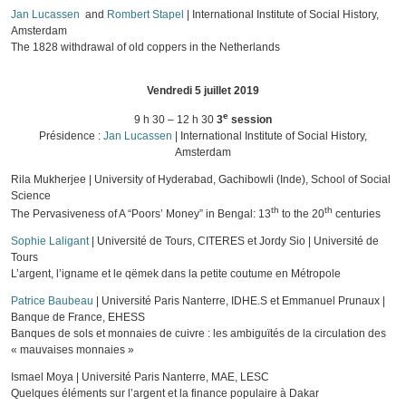
Jan Lucassen
and
Rombert Stapel
| International Institute of Social History,
Amsterdam
The 1828 withdrawal of old coppers in the Netherlands
Vendredi 5 juillet 2019
e
9 h 30 – 12 h 30
3
session
Présidence :
Jan Lucassen
| International Institute of Social History,
Amsterdam
Rila Mukherjee | University of Hyderabad, Gachibowli (Inde), School of Social
Science
th
th
The Pervasiveness of A “Poors’ Money” in Bengal: 13
to the 20
centuries
Sophie Laligant
| Université de Tours, CITERES et Jordy Sio | Université de
Tours
L’argent, l’igname et le qëmek dans la petite coutume en Métropole
Patrice Baubeau
| Université Paris Nanterre, IDHE.S et Emmanuel Prunaux |
Banque de France, EHESS
Banques de sols et monnaies de cuivre : les ambiguïtés de la circulation des
« mauvaises monnaies »
Ismael Moya | Université Paris Nanterre, MAE, LESC
Quelques éléments sur l’argent et la finance populaire à Dakar