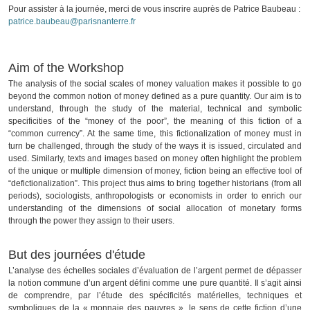
Pour assister à la journée, merci de vous inscrire auprès de Patrice Baubeau :
patrice.baubeau@parisnanterre.fr
Aim of the Workshop
The analysis of the social scales of money valuation makes it possible to go
beyond the common notion of money defined as a pure quantity. Our aim is to
understand, through the study of the material, technical and symbolic
specificities of the “money of the poor”, the meaning of this fiction of a
“common currency”. At the same time, this fictionalization of money must in
turn be challenged, through the study of the ways it is issued, circulated and
used. Similarly, texts and images based on money often highlight the problem
of the unique or multiple dimension of money, fiction being an effective tool of
“defictionalization”. This project thus aims to bring together historians (from all
periods), sociologists, anthropologists or economists in order to enrich our
understanding of the dimensions of social allocation of monetary forms
through the power they assign to their users.
But des journées d'étude
L’analyse des échelles sociales d’évaluation de l’argent permet de dépasser
la notion commune d’un argent défini comme une pure quantité. Il s’agit ainsi
de comprendre, par l’étude des spécificités matérielles, techniques et
symboliques de la « monnaie des pauvres », le sens de cette fiction d’une