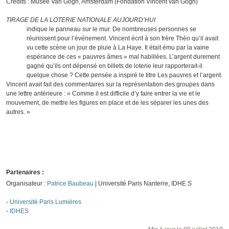
Crédits : Musée Van Gogh, Amsterdam (Fondation Vincent van Gogh)
TIRAGE DE LA LOTERIE NATIONALE AUJOURD’HUI
indique le panneau sur le mur. De nombreuses personnes se
réunissent pour l’événement. Vincent écrit à son frère Théo qu’il avait
vu cette scène un jour de pluie à La Haye. Il était ému par la vaine
espérance de ces « pauvres âmes » mal habillées. L’argent durement
gagné qu’ils ont dépensé en billets de loterie leur rapporterait-il
quelque chose ? Cette pensée a inspiré le titre Les pauvres et l’argent.
Vincent avait fait des commentaires sur la représentation des groupes dans
une lettre antérieure : « Comme il est difficile d’y faire entrer la vie et le
mouvement, de mettre les figures en place et de les séparer les unes des
autres. »
Partenaires :
Organisateur :
Patrice Baubeau
| Université Paris Nanterre, IDHE.S
-
Université Paris Lumières
-
IDHES