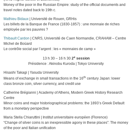
Money of the poor in the Russian Empire: study of the official documents and
travel notes dated back to 19th c.
Mathieu Bidaux
| Université de Rouen, GRHis
Les billets de la Banque de France (1830-1857) : une monnaie de riches
employée par les pauvres ?
Thibault Cardon
| CNRS, Université de Caen Normandie, CRAHAM – Centre
Michel de Boüard
Le contrôle social par l’argent : les « monnaies de camp »
e
13 h 30 – 16 h 30
2
session
Présidence : Akinobu Kuroda | Tokyo University
Hisashi Takagi | Yasuda University
th
Means of exchange in small transactions in the 16
century Japan: lower
class bronze coin, silver currency, and credit use
Catherine Brégianni |
Academy of Athens, Modern Greek History Research
Centre
Minor coins and major historiographical problems: the 1893’s Greek Default
from a monetary perspective
Maria Stella Chiaruttini | Institut universitaire européen (Florence)
“Change of silver coins is an inexpressible agony in these places”: The money
of the poor and Italian unification