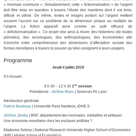
« monnaie commune ». Simultanément, cette « fictionnalisation » de l’argent
doit être mise en question à travers l’étude des manières dont il est émis,
diffusé et utilisé. De même, textes et images portant sur l’argent mettent
souvent l’accent sur ce problème de la dimension unique ou multiple de
l’argent. La fiction apparaît ainsi comme un outil efficace de
« défictionnalisation ». Ce projet vise ainsi à réunir des historiens (de toutes
périodes), des sociologues, des anthropologues, des économistes afin
d’enrichir notre compréhension des dimensions d’affectation sociale des
formes monétaires à travers le pouvoir qu’elles assignent à leurs usagers.
Programme
Jeudi 4 juillet 2019
9 h Accueil
re
9 h 30 – 12 h 30
1
session
Présidence :
Jérôme Blanc
| Sciences Po Lyon
Introduction générale
Patrice Baubeau
| Université Paris Nanterre, IDHE.S
Jérôme Jambu
| BNF, département des monnaies, médailles et antiques
Une économie monétaire chez les esclaves antillais ?
Ekaterina Svirina | National Research University Higher School of Economics
(NRU Higher school of Economics)