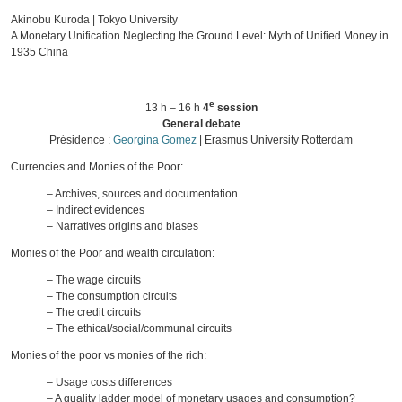
Akinobu Kuroda | Tokyo University
A Monetary Unification Neglecting the Ground Level: Myth of Unified Money in
1935 China
e
13 h – 16 h
4
session
General debate
Présidence :
Georgina Gomez
| Erasmus University Rotterdam
Currencies and Monies of the Poor:
– Archives, sources and documentation
– Indirect evidences
– Narratives origins and biases
Monies of the Poor and wealth circulation:
– The wage circuits
– The consumption circuits
– The credit circuits
– The ethical/social/communal circuits
Monies of the poor vs monies of the rich:
– Usage costs differences
– A quality ladder model of monetary usages and consumption?