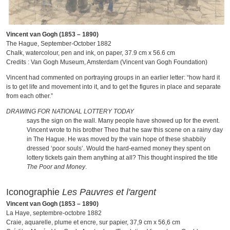
Vincent van Gogh (1853 – 1890)
The Hague, September-October 1882
Chalk, watercolour, pen and ink, on paper, 37.9 cm x 56.6 cm
Credits : Van Gogh Museum, Amsterdam (Vincent van Gogh Foundation)
Vincent had commented on portraying groups in an earlier letter: “how hard it
is to get life and movement into it, and to get the figures in place and separate
from each other.”
DRAWING FOR NATIONAL LOTTERY TODAY
says the sign on the wall. Many people have showed up for the event.
Vincent wrote to his brother Theo that he saw this scene on a rainy day
in The Hague. He was moved by the vain hope of these shabbily
dressed ‘poor souls’. Would the hard-earned money they spent on
lottery tickets gain them anything at all? This thought inspired the title
The Poor and Money
.
Iconographie
Les Pauvres et l'argent
Vincent van Gogh (1853 – 1890)
La Haye, septembre-octobre 1882
Craie, aquarelle, plume et encre, sur papier, 37,9 cm x 56,6 cm