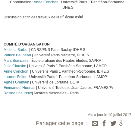
Coordination :
Anne Conchon
| Université Paris 1 Panthéon-Sorbonne,
IDHE.S
e
Discussion et fin des travaux de la 6
école d’été
COMITÉ D’ORGANISATION
Michela Barbot
| CNRS/ENS Paris-Saclay, IDHE.S
Patrice Baubeau
| Université Paris Nanterre, IDHE.S
Marc Bompaire
| École pratique des Hautes Études, SAPRAT
Julie Claustre
| Université Paris 1 Panthéon-Sorbonne, LAMOP
Anne Conchon
| Université Paris 1 Panthéon-Sorbonne, IDHE.S
Laurent Feller
| Université Paris 1 Panthéon-Sorbonne, LAMOP
Agnès Gramain
| Université de Lorraine, BETA
Emmanuel Huertas
| Université Toulouse Jean Jaurès, FRAMESPA
Rosine Lheureux
| Archives Nationales – Paris
Mis à jour le 10 juillet 2017
Partager cette page