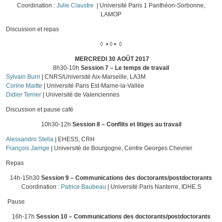
Coordination :
Julie Claustre
| Université Paris 1 Panthéon-Sorbonne,
LAMOP
Discussion et repas
◊ • ◊ • ◊
MERCREDI 30 AOÛT 2017
8h30-10h
Session 7 – Le temps de travail
Sylvain Burri
| CNRS/Université Aix-Marseille, LA3M
Corine Maitte
| Université Paris Est-Marne-la-Vallée
Didier Terrier
| Université de Valenciennes
Discussion et pause café
10h30-12h
Session 8 – Conflits et litiges au travail
Alessandro Stella
| EHESS, CRH
François Jarrige
| Université de Bourgogne, Centre Georges Chevrier
Repas
14h-15h30
Session 9 – Communications des doctorants/postdoctorants
Coordination :
Patrice Baubeau
| Université Paris Nanterre, IDHE.S
Pause
16h-17h
Session 10 – Communications des doctorants/postdoctorants