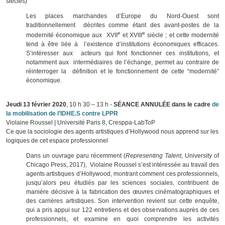
siècles)
Les places marchandes d’Europe du Nord-Ouest sont
traditionnellement décrites comme étant des avant-postes de la
e
e
modernité économique aux XVII
et XVIII
siècle ; et cette modernité
tend à être liée à l’existence d’institutions économiques efficaces.
S’intéresser aux acteurs qui font fonctionner ces institutions, et
notamment aux intermédiaires de l’échange, permet au contraire de
réinterroger la définition et le fonctionnement de cette “modernité”
économique.
Jeudi 13 février 2020
, 10 h 30 – 13 h -
SÉANCE ANNULÉE dans le cadre
de
la mobilisation de l’IDHE.S contre LPPR
Violaine Roussel | Université Paris 8, Cresppa-LabToP
Ce que la sociologie des agents artistiques d’Hollywood nous apprend sur les
logiques de cet espace professionnel
Dans un ouvrage paru récemment (
Representing Talent
, University of
Chicago Press, 2017), Violaine Roussel s’est intéressée au travail des
agents artistiques d’Hollywood, montrant comment ces professionnels,
jusqu’alors peu étudiés par les sciences sociales, contribuent de
manière décisive à la fabrication des œuvres cinématographiques et
des carrières artistiques. Son intervention revient sur cette enquête,
qui a pris appui sur 122 entretiens et des observations auprès de ces
professionnels, et examine en quoi comprendre les activités