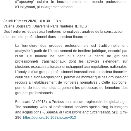
d'”
agenting
” éclaire le fonctionnement du monde professionnel
d’Hollywood, plus largement entendu.
Jeudi 19 mars 2020
, 10 h 30 – 13 h
Valérie Boussard | Université Paris Nanterre, IDHE.S
Des frontières légales aux frontières normatives : analyse de la construction
d’un territoire professionnel dans le secteur financier
La fermeture des groupes professionnels est traditionnellement
analysée à partir de l’établissement de frontière juridique, encadré par
l’Etat. Ce modèle ne tient plus dans le cadre de groupes
professionnels transnationaux dont les activités s’etendent sur
plusieurs espaces nationaux et échappent aux régulations nationales.
L’analyse d’un groupe professionnel transnational du secteur financier,
celui des fusions-acquisitions, permet de montrer que ces groupes ont
recours à l’établissement de frontières normatives . Cette approche
permet de repenser plus largement les processus de fermeture des
groupes professionnels.
Boussard, V. (2018). « Professional closure regimes in the global age:
The boundary work of professional services specializing in mergers
and acquisitions »,
Journal of Professions and Organization
, 5(3), 279-
296.
https://doi.org/10.1093/jpo/joy013