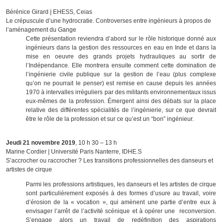
Bérénice Girard | EHESS, Ceias
Le crépuscule d’une hydrocratie. Controverses entre ingénieurs à propos de
l’aménagement du Gange
Cette présentation reviendra d’abord sur le rôle historique donné aux
ingénieurs dans la gestion des ressources en eau en Inde et dans la
mise en oeuvre des grands projets hydrauliques au sortir de
l’Indépendance. Elle montrera ensuite comment cette domination de
l’ingénierie civile publique sur la gestion de l’eau (plus complexe
qu’on ne pourrait le penser) est remise en cause depuis les années
1970 à intervalles irréguliers par des militants environnementaux issus
eux-mêmes de la profession. Émergent ainsi des débats sur la place
relative des différentes spécialités de l’ingénierie, sur ce que devrait
être le rôle de la profession et sur ce qu’est un “bon” ingénieur.
Jeudi 21 novembre 2019
, 10 h 30 – 13 h
Marine Cordier | Université Paris Nanterre, IDHE.S
S’accrocher ou raccrocher ? Les transitions professionnelles des danseurs et
artistes de cirque
Parmi les professions artistiques, les danseurs et les artistes de cirque
sont particulièrement exposés à des formes d’usure au travail, voire
d’érosion de la « vocation », qui amènent une partie d’entre eux à
envisager l’arrêt de l’activité scénique et à opérer une reconversion.
S’engage alors un travail de redéfinition des aspirations