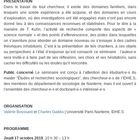
PRÉSENTATION
Dans le travail de tout chercheur, il existe des domaines familiers, dans
lesquels une solide expérience a été acquise, et des domaines en cours
d’exploration, où des investigations ont été engagées mais n’ont pas encore
donné lieu à des connaissances reconnues et stabilisées. Pour le dire à la
manière de T. Kuhn, l’activité de recherche comporte des aspects de «
science normale » et des points d’effervescence, des pistes dans lesquelles
on s’aventure pour aborder un domaine nouveau ou s’essayer à des cadres
théoriques inhabituels. C’est à la présentation de tels chantiers, à ces objets
ou perspectives à l’état d’esquisse qu’est consacré ce séminaire : l’auteur-e
sera invité-e à faire part de ses réflexions, ses choix et ses hésitations, sans
cacher les difficultés ou les doutes qu’il rencontre.
Public concerné
Le séminaire est conçu à l’attention des étudiant-e-s du
master “Études et recherches sociologiques”, des chercheur-e-s de l’IDHE.S,
des membres du département de sociologie de Nanterre, mais il est ouvert à
l’ensemble des chercheur-e-s et doctorant-e-s intéressé-e-s.
ORGANISATION
Valérie Boussard
et
Charles Gadéa
| Université Paris Nanterre, IDHE.S
PROGRAMME
Jeudi 17 octobre 2019
, 10 h 30 – 13 h