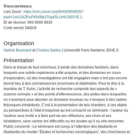
Visioconférence
Lien Zoom :
https://cnrs.zoom.us/j/99490959935?
pwd=1wU1bZRoPKb6Bp2TcgdSLUH6J565VE.1
ID de réunion: 994 9095 9935
Code secret: NktZc8
Organisation
Valérie Boussard
et
Charles Gadea
| Université Paris Nanterre, IDHE.S
Présentation
Dans le travail de tout chercheur, il existe des domaines familiers, dans
lesquels une solide expérience a été acquise, et des domaines en cours
d’exploration, où des investigations ont été engagées mais n’ont pas encore
donné lieu à des connaissances reconnues et stabilisées. Pour le dire à la
manière de T. Kuhn, l’activité de recherche comporte des aspects de «
science normale » et des points d’effervescence, des pistes dans lesquelles
on s’aventure pour aborder un domaine nouveau ou s’essayer à des cadres
théoriques inhabituels. C’est à la présentation de tels chantiers, à ces objets
ou perspectives à l’état d’esquisse qu’est consacré ce séminaire : l’auteur ou
l'autrice sera invité·e à faire part de ses réflexions, ses choix et ses
hésitations, sans cacher les difficultés ou les doutes qu’il ou elle rencontre.
Public concerné : Le séminaire est conçu à l’attention des étudiants et
étudiantes du master “Études et recherches sociologiques”, des chercheurs et