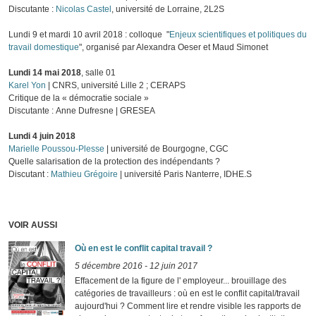
Discutante :
Nicolas Castel
, université de Lorraine, 2L2S
Lundi 9 et mardi 10 avril 2018 : colloque "
Enjeux scientifiques et politiques du
travail domestique
", organisé par Alexandra Oeser et Maud Simonet
Lundi 14 mai 2018
, salle 01
Karel Yon
| CNRS, université Lille 2 ; CERAPS
Critique de la « démocratie sociale »
Discutante : Anne Dufresne | GRESEA
Lundi 4 juin 2018
Marielle Poussou-Plesse
| université de Bourgogne, CGC
Quelle salarisation de la protection des indépendants ?
Discutant :
Mathieu Grégoire
| université Paris Nanterre, IDHE.S
VOIR AUSSI
Où en est le conflit capital travail ?
5 décembre 2016
-
12 juin 2017
Effacement de la figure de l' employeur... brouillage des
catégories de travailleurs : où en est le conflit capital/travail
aujourd'hui ? Comment lire et rendre visible les rapports de