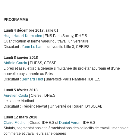
PROGRAMME
Lundi 4 décembre 2017
, salle 01
Hugo Harari-Kermadec
| ENS Paris Saclay, IDHE.S
Quantification et forme valeur du travail universitaire
Discutant :
Yann Le Lann
| université Lille 3, CERIES
Lundi 8 janvier 2018
Afrânio Garcia
| EHESS, CESSP
Libres et assujettis : la genèse simultanée du prolétariat urbain et d'une
nouvelle paysannerie au Brésil
Discutant :
Bernard Friot
| université Paris Nanterre, IDHE.S
Lundi 5 février 2018
Aurélien Casta
| Clersé, IDHE.S
Le salaire étudiant
Discutant : Frédéric Neyrat | Université de Rouen, DYSOLAB
Lundi 12 mars 2018
Claire Flécher
| Clersé, IDHE.S et
Daniel Veron
| IDHE.S
Statuts, segmentations et hiérarchisations des collectifs de travail : marins de
commerce et travailleurs sans-papiers