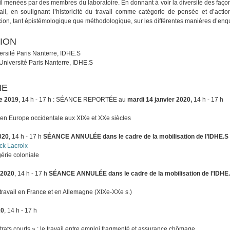
il menées par des membres du laboratoire. En donnant à voir la diversité des façon
vail, en soulignant l’historicité du travail comme catégorie de pensée et d’action,
exion, tant épistémologique que méthodologique, sur les différentes manières d’enquê
ION
ersité Paris Nanterre, IDHE.S
niversité Paris Nanterre, IDHE.S
ME
e 2019
, 14 h - 17 h : SÉANCE REPORTÉE au
mardi 14 janvier 2020,
14 h - 17 h
 en Europe occidentale aux XIXe et XXe siècles
020
, 14 h - 17 h
SÉANCE ANNULÉE dans le cadre de la mobilisation de l’IDHE.S
ck Lacroix
gérie coloniale
 2020
, 14 h - 17 h
SÉANCE ANNULÉE dans le cadre de la mobilisation de l’IDHE
travail en France et en Allemagne (XIXe-XXe s.)
20
, 14 h - 17 h
rats courts » : le travail entre emploi fragmenté et assurance chômage