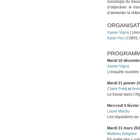
sociologie du trava
d’objectiver le tra
d’alimenter la réfl
ORGANISAT
Xavier Vigna
| Univ
Karel Yon
| CNRS, U
PROGRAM
Mardi 10 décembr
Xavier Vigna
L’enquête ouvrière
Mardi 21 janvier 2
Claire Fredj
et
Anni
Le travail dans l’Al
Mercredi 5 février
Laure Machu
Les régulations du 
Mardi 31 mars 20
Mathieu Grégoire
En quête des « cont