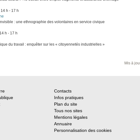
, 14 h - 17 h
ne
 invisible : une ethnographie des volontaires en service civique
 14 h - 17 h
tique du travail : enquêter sur les « citoyennetés industrielles »
Mis à jou
rre
Contacts
ublique
Infos pratiques
x
Plan du site
Tous nos sites
Mentions légales
Annuaire
Personnalisation des cookies