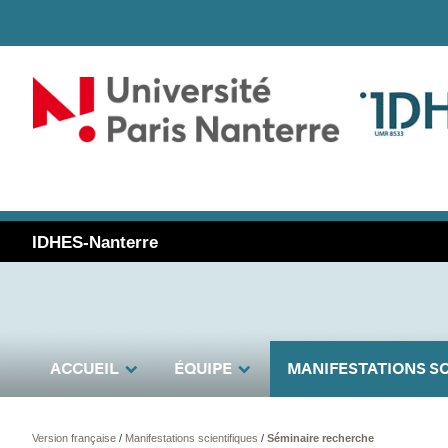
IDHES-Nanterre
ACCUEIL
ÉQUIPE
MANIFESTATIONS SC
Version française
/
Manifestations scientifiques
/
Séminaire recherche