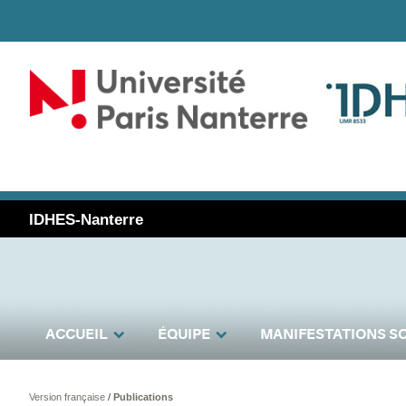
IDHES-Nanterre
ACCUEIL
ÉQUIPE
MANIFESTATIONS SC
Version française
/
Publications