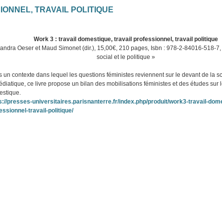
IONNEL, TRAVAIL POLITIQUE
Work 3 : travail domestique, travail professionnel, travail politique
andra Oeser et Maud Simonet (dir.), 15,00€, 210 pages, Isbn : 978-2-84016-518-7, 
social et le politique »
 un contexte dans lequel les questions féministes reviennent sur le devant de la s
édiatique, ce livre propose un bilan des mobilisations féministes et des études sur l
stique.
s://presses-universitaires.parisnanterre.fr/index.php/produit/work3-travail-dome
essionnel-travail-politique/