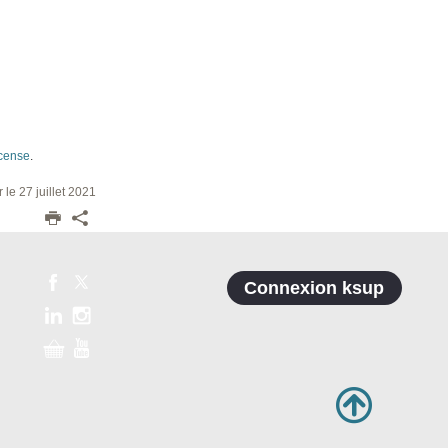
icense
.
r le 27 juillet 2021
Connexion ksup