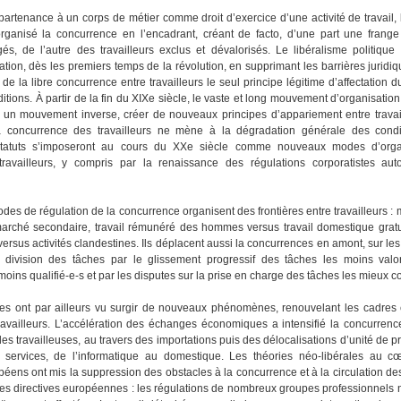
partenance à un corps de métier comme droit d’exercice d’une activité de travail,
rganisé la concurrence en l’encadrant, créant de facto, d’une part une frange 
gés, de l’autre des travailleurs exclus et dévalorisés. Le libéralisme politiqu
uation, dès les premiers temps de la révolution, en supprimant les barrières juridiq
t de la libre concurrence entre travailleurs le seul principe légitime d’affectation 
ditions. À partir de la fin du XIXe siècle, le vaste et long mouvement d’organisation 
s un mouvement inverse, créer de nouveaux principes d’appariement entre travail
a concurrence des travailleurs ne mène à la dégradation générale des condit
t statuts s’imposeront au cours du XXe siècle comme nouveaux modes d’orga
ravailleurs, y compris par la renaissance des régulations corporatistes aut
des de régulation de la concurrence organisent des frontières entre travailleurs :
marché secondaire, travail rémunéré des hommes versus travail domestique grat
s versus activités clandestines. Ils déplacent aussi la concurrences en amont, sur les 
a division des tâches par le glissement progressif des tâches les moins valo
s moins qualifié-e-s et par les disputes sur la prise en charge des tâches les mieux 
es ont par ailleurs vu surgir de nouveaux phénomènes, renouvelant les cadres 
availleurs. L’accélération des échanges économiques a intensifié la concurrence
 des travailleuses, au travers des importations puis des délocalisations d’unité de p
e services, de l’informatique au domestique. Les théories néo-libérales au c
ens ont mis la suppression des obstacles à la concurrence et à la circulation des
 directives européennes : les régulations de nombreux groupes professionnels na