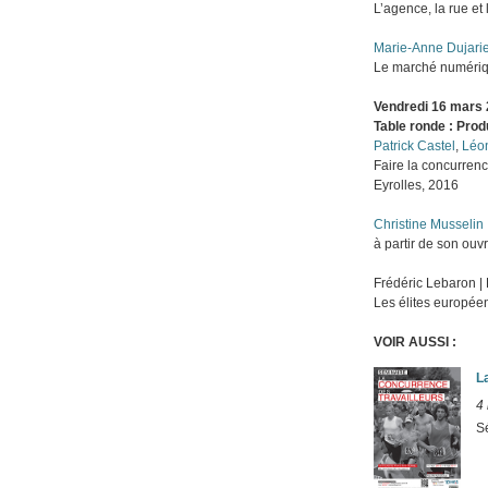
L’agence, la rue et 
Marie-Anne Dujari
Le marché numériqu
Vendredi 16 mars 2
Table ronde : Prod
Patrick Castel
,
Léo
Faire la concurrenc
Eyrolles, 2016
Christine Musselin
à partir de son ou
Frédéric Lebaron |
Les élites europ
VOIR AUSSI :
L
4
S