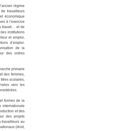
 l’ancien régime
de travailleurs
e et économique
ues à l’exercice
du travail… et de
des institutions
leur et emploi,
ions d’emploi.
nisation de la
our des ordres
 marche primaire
uit des femmes,
titres scolaires,
risées vers les
considérées.
et formes de la
 internationale
roduction et des
œur des projets
 travailleurs au
tionaux (droit,