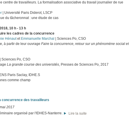
le centre de travailleurs. La formalisation associative du travail journalier de rue
er
| Université Paris Diderot, LSCP
e du tâcheronnat : une étude de cas
018, 10 h - 13 h
uire les cadres de la concurrence
nie Hénaut
et
Emmanuelle Marchal
| Sciences Po, CSO
e, à partir de leur ouvrage
Faire la concurrence, retour sur un phénomène social 
| Sciences Po, CSO
vrage
La grande course des universités
, Presses de Sciences Po, 2017
 ENS Paris Saclay, IDHE.S
éennes comme champ
a concurrence des travailleurs
 mai 2017
éminaire organisé par l'IDHES-Nanterre.
Lire la suite