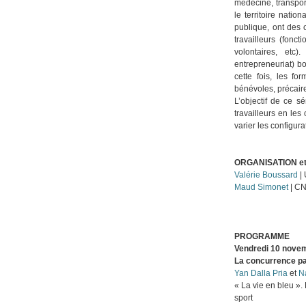
médecine, transport
le territoire nati
publique, ont des c
travailleurs (fonct
volontaires, et
entrepreneuriat) bo
cette fois, les fo
bénévoles, précaire
L’objectif de ce s
travailleurs en les
varier les configura
ORGANISATION e
Valérie Boussard
| 
Maud Simonet
| CN
PROGRAMME
Vendredi 10 novem
La concurrence pa
Yan Dalla Pria
et
N
« La vie en bleu ».
sport