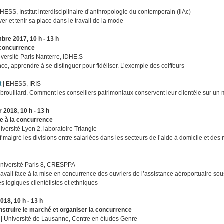
 EHESS, Institut interdisciplinaire d’anthropologie du contemporain (iiAc)
ver et tenir sa place dans le travail de la mode
bre 2017, 10 h - 13 h
a concurrence
iversité Paris Nanterre, IDHE.S
ce, apprendre à se distinguer pour fidéliser. L’exemple des coiffeurs
t
| EHESS, IRIS
e brouillard. Comment les conseillers patrimoniaux conservent leur clientèle sur u
r 2018, 10 h - 13 h
ce à la concurrence
iversité Lyon 2, laboratoire Triangle
if malgré les divisions entre salariées dans les secteurs de l’aide à domicile et de
Université Paris 8, CRESPPA
travail face à la mise en concurrence des ouvriers de l’assistance aéroportuaire sous
es logiques clientélistes et ethniques
018, 10 h - 13 h
construire le marché et organiser la concurrence
| Université de Lausanne, Centre en études Genre