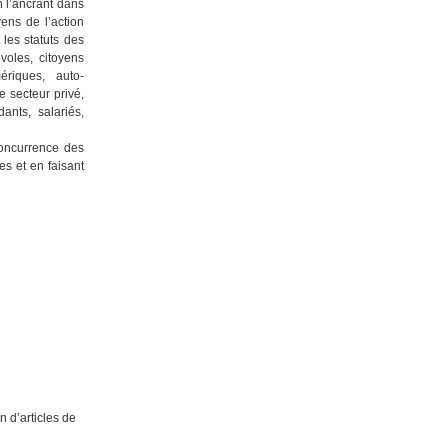
n l’ancrant dans
yens de l’action
 les statuts des
évoles, citoyens
riques, auto-
e secteur privé,
dants, salariés,
concurrence des
es et en faisant
n d’articles de