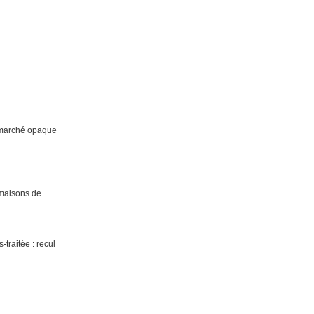
n marché opaque
s maisons de
-traitée : recul