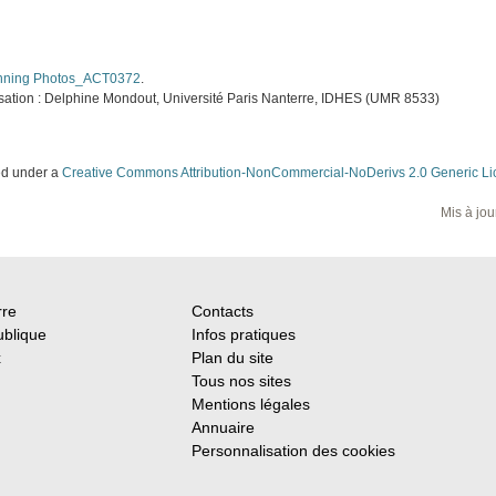
nning Photos_ACT0372
.
isation : Delphine Mondout, Université Paris Nanterre, IDHES (UMR 8533)
sed under a
Creative Commons Attribution-NonCommercial-NoDerivs 2.0 Generic L
Mis à jou
rre
Contacts
ublique
Infos pratiques
x
Plan du site
Tous nos sites
Mentions légales
Annuaire
Personnalisation des cookies