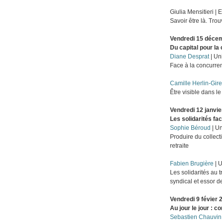
Giulia Mensitieri |
Savoir être là. Trou
Vendredi 15 décem
Du capital pour l
Diane Desprat
| Un
Face à la concurren
Camille Herlin-Gire
Être visible dans l
Vendredi 12 janvie
Les solidarités fa
Sophie Béroud
| Un
Produire du collect
retraite
Fabien Brugière
| 
Les solidarités au 
syndical et essor d
Vendredi 9 févier 2
Au jour le jour : 
Sebastien Chauvin