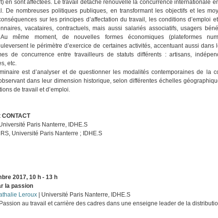
) en sont affectées. Le travail détaché renouvelle la concurrence internationale e
onal. De nombreuses politiques publiques, en transformant les objectifs et les mo
onséquences sur les principes d’affectation du travail, les conditions d’emploi et
ionnaires, vacataires, contractuels, mais aussi salariés associatifs, usagers bén
c). Au même moment, de nouvelles formes économiques (plateformes numé
uleversent le périmètre d’exercice de certaines activités, accentuant aussi dans l
rmes de concurrence entre travailleurs de statuts différents : artisans, indépen
s, etc.
éminaire est d’analyser et de questionner les modalités contemporaines de la 
 observant dans leur dimension historique, selon différentes échelles géographiqu
tions de travail et d’emploi.
t CONTACT
Université Paris Nanterre, IDHE.S
RS, Université Paris Nanterre ; IDHE.S
bre 2017, 10 h - 13 h
r la passion
athalie Leroux
| Université Paris Nanterre, IDHE.S
 Passion au travail et carrière des cadres dans une enseigne leader de la distributio