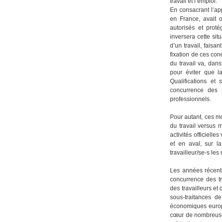
travail et l’emploi.
En consacrant l’ap
en France, avait o
autorisés et proté
inversera cette sit
d’un travail, faisan
fixation de ces con
du travail va, dan
pour éviter que l
Qualifications e
concurrence des t
professionnels.
Pour autant, ces mo
du travail versus 
activités officielle
et en aval, sur l
travailleur/se-s le
Les années récent
concurrence des tr
des travailleurs et
sous-traitances d
économiques europé
cœur de nombreuses