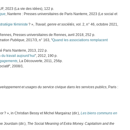
 PUF, 2023 (La vie des idées), 122 p.
ique
, Nanterre : Presses universitaires de Paris Nanterre, 2023 (Le social et
stratégie féministe
? »,
Travail, genre et sociétés
, vol. 2, n° 46, octobre 2021,
 Rennes, Presses universitaires de Rennes, avril 2018, 252 p.
ration Publique
, 2017/3, n° 163, "
Quand les associations remplacent
té Paris Nanterre, 2013, 222 p.
on du travail aujourd’hui
", 2012, 190 p.
engagements
, La Découverte, 2011, 256p.
ociatif", 2008/1.
éveloppement et usages du service civique dans les services publics
, Paris :
or ? », in Christian Bessy et Michel Margairaz (dir.),
Les biens communs en
e Jourdain (dir.),
The Social Meaning of Extra Money. Capitalism and the