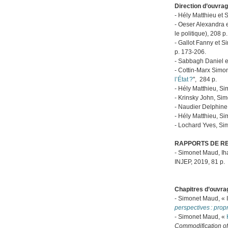
Direction d’ouvra
- Hély Matthieu et 
- Oeser Alexandra 
le politique), 208 p.
- Gallot Fanny et S
p. 173‑206.
- Sabbagh Daniel e
- Cottin-Marx Simon
l’État ?
", 284 p.
- Hély Matthieu, Si
- Krinsky John, Sim
- Naudier Delphine
- Hély Matthieu, Si
- Lochard Yves, Si
RAPPORTS DE R
- Simonet Maud, Ih
INJEP, 2019, 81 p.
Chapitres d’ouvra
- Simonet Maud, « In
perspectives : propr
- Simonet Maud, «
Commodification of