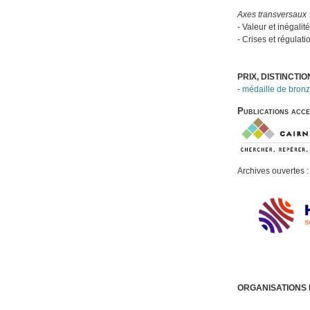
Axes transversaux
- Valeur et inégalit
- Crises et régulati
PRIX, DISTINCTI
-
médaille de bronz
Publications acces
Archives ouvertes :
ORGANISATIONS 