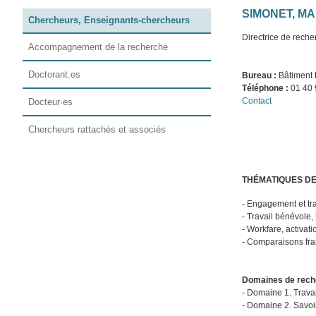
SIMONET, M
Chercheurs, Enseignants-chercheurs
Directrice de rec
Accompagnement de la recherche
Doctorant.es
Bureau :
Bâtiment 
Téléphone :
01 40 
Contact
Docteur·es
Chercheurs rattachés et associés
THÉMATIQUES D
- Engagement et tra
- Travail bénévole, t
- Workfare, activati
- Comparaisons fr
Domaines de rech
- Domaine 1. Travail
- Domaine 2. Savoir