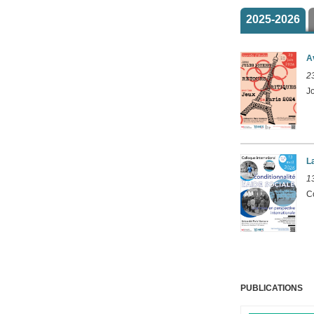
2025-2026
A
2
J
L
1
C
PUBLICATIONS