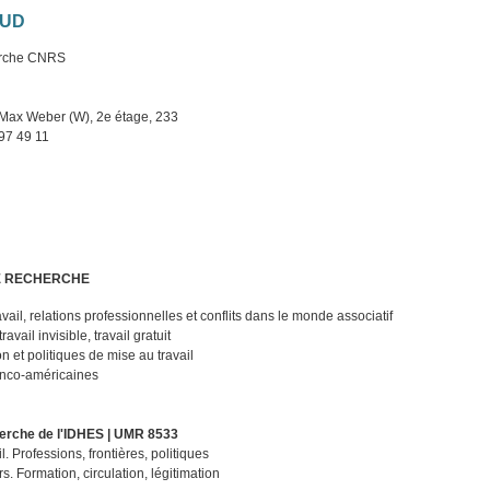
AUD
herche CNRS
Max Weber (W), 2e étage, 233
97 49 11
E RECHERCHE
vail, relations professionnelles et conflits dans le monde associatif
ravail invisible, travail gratuit
on et politiques de mise au travail
anco-américaines
erche de l'IDHES
| UMR 8533
. Professions, frontières, politiques
s. Formation, circulation, légitimation