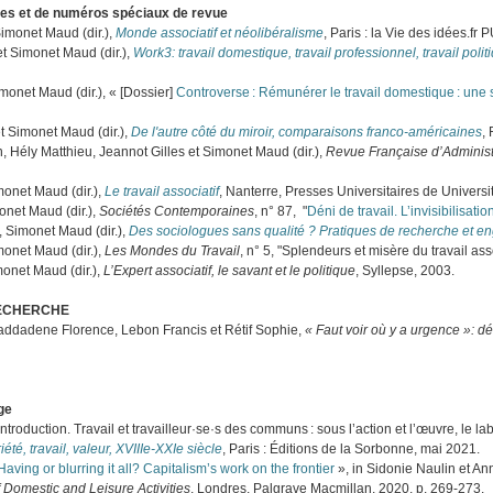
ges et de numéros spéciaux de revue
Simonet Maud (dir.),
Monde associatif et néolibéralisme
, Paris : la Vie des idées.fr
et Simonet Maud (dir.),
Work3: travail domestique, travail professionnel, travail polit
imonet Maud (dir.), « [Dossier]
Controverse : Rémunérer le travail domestique : une 
t Simonet Maud (dir.),
De l'autre côté du miroir, comparaisons franco-américaines
,
, Hély Matthieu, Jeannot Gilles et Simonet Maud (dir.),
Revue Française d’Administ
monet Maud (dir.),
Le travail associatif
, Nanterre, Presses Universitaires de Universi
onet Maud (dir.),
Sociétés Contemporaines
, n° 87, "
Déni de travail. L’invisibilisati
, Simonet Maud (dir.),
Des sociologues sans qualité ? Pratiques de recherche et 
monet Maud (dir.),
Les Mondes du Travail
, n° 5, "Splendeurs et misère du travail ass
monet Maud (dir.),
L’Expert associatif, le savant et le politique
, Syllepse, 2003.
ECHERCHE
addadene Florence, Lebon Francis et Rétif Sophie,
« Faut voir où y a urgence »: d
ge
troduction. Travail et travailleur·se·s des communs : sous l’action et l’œuvre, le lab
iété, travail, valeur, XVIIIe-XXIe siècle
, Paris : Éditions de la Sorbonne, mai 2021.
Having or blurring it all? Capitalism’s work on the frontier
», in Sidonie Naulin et Ann
 Domestic and Leisure Activities
, Londres, Palgrave Macmillan, 2020, p. 269‑273.