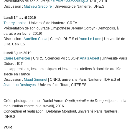
Présentation de son ouvrage
Le travail démocratique
, PUF, 2018
Discussion :
Mathieu Grégoire
| Université de Nanterre, IDHE.S
er
Lundi 1
avril 2019
Thierry Labica
| Université de Nanterre, CREA
Présentation de son ouvrage
L’hypothèse Jeremy Corbyn
(Demopolis,
à
paraître en février 2019)
Discussion :
Aurélien Casta
| Clersé, IDHE.S et
Yann Le Lann
| Université de
Lille, CeRIES
Lundi 3 juin 2019
Claire Lemercier
| CNRS, Sciences Po ; CSO et
Anaïs Albert
| Université Paris
Diderot, ICT
Les apprenti.e.s, les domestiques et les autres : ateliers à domicile au 19e
siècle en France
Discussion :
Maud Simonet
| CNRS, université Paris Nanterre ; IDHE.S et
Jean-Luc Deshayes
| Université de Tours, CITERES
Crédit photographique : Daniel Veron,
Dépôt pétrolier de Donges
[pendant la
mobilisation contre la loi travail], 2016.
Conception et réalisation : Delphine Mondout, université Paris Nanterre,
IDHE.S
VOIR