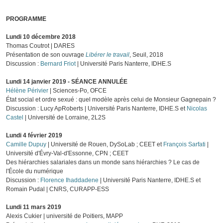
PROGRAMME
Lundi 10 décembre 2018
Thomas Coutrot | DARES
Présentation de son ouvrage
Libérer le travail
, Seuil, 2018
Discussion :
Bernard Friot
| Université Paris Nanterre, IDHE.S
Lundi 14 janvier 2019 - SÉANCE ANNULÉE
Hélène Périvier
| Sciences-Po, OFCE
État social et ordre sexué : quel modèle après celui de Monsieur Gagnepain ?
Discussion : Lucy ApRoberts | Université Paris Nanterre, IDHE.S et
Nicolas
Castel
| Université de Lorraine, 2L2S
Lundi 4 février 2019
Camille Dupuy
| Université de Rouen, DySoLab ; CEET et
François Sarfati
|
Université d'Évry-Val-d'Essonne, CPN ; CEET
Des hiérarchies salariales dans un monde sans hiérarchies ? Le cas de
l'École du numérique
Discussion :
Florence Ihaddadene
| Université Paris Nanterre, IDHE.S et
Romain Pudal | CNRS, CURAPP-ESS
Lundi 11 mars 2019
Alexis Cukier | université de Poitiers, MAPP