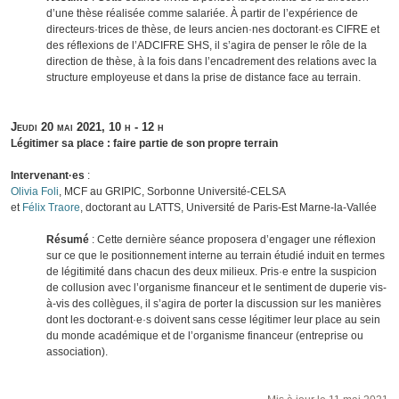
d’une thèse réalisée comme salariée. À partir de l’expérience de
directeurs·trices de thèse, de leurs ancien·nes doctorant·es CIFRE et
des réflexions de l’ADCIFRE SHS, il s’agira de penser le rôle de la
direction de thèse, à la fois dans l’encadrement des relations avec la
structure employeuse et dans la prise de distance face au terrain.
Jeudi 20 mai 2021,
10 h - 12 h
Légitimer sa place : faire partie de son propre terrain
Intervenant·es
:
Olivia Foli
,
MCF au GRIPIC, Sorbonne Université-CELSA
et
Félix Traore
, doctorant au LATTS, Université de Paris-Est Marne-la-Vallée
Résumé
: Cette dernière séance proposera d’engager une réflexion
sur ce que le positionnement interne au terrain étudié induit en termes
de légitimité dans chacun des deux milieux. Pris·e entre la suspicion
de collusion avec l’organisme financeur et le sentiment de duperie vis-
à-vis des collègues, il s’agira de porter la discussion sur les manières
dont les doctorant·e·s doivent sans cesse légitimer leur place au sein
du monde académique et de l’organisme financeur (entreprise ou
association).