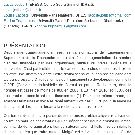
Lucas Joubert
| EHESS, Centre Georg Simmel, IDHE.S,
lucas.joubert@ehess.fr
Louise Lacoste
| Université Paris Nanterre, IDHE.S,
lacoste.louise@gmail.com
Florine Truphemus
| Université Paris 1 Panthéon-Sorbonne - Sherbrooke
(Canada),
G-PRD -
florine.truphemus@gmail.com
PRÉSENTATION
Depuis une quarantaine d’années, les transformations de l’Enseignement
Supérieur et de la Recherche conduisent à une augmentation du nombre
d’études financées par des organismes, publics ou privés, extérieurs à
l’université. C’est particulièrement le cas des recherches doctorales. Il existe
en effet une distorsion entre l’offre d’allocations et le nombre de candidats
toujours croissant. D’autres formes de financement se développent, comme la
CIFRE (Convention Industrielle de Formation par la Recherche), dont le
nombre est passé de moins de 800 en 2001, à 1377 en 2016, soit 10% des
doctorant·e·s bénéficiant d’un financement [1]. Pour cette même année, les
sciences humaines et sociales représentent 27% des CIFRE pour un mode de
financement destiné au départ à la recherche « industrielle ».
Ces formes de recherche posent de nombreuses problématiques relativement
nouvelles pour les doctorant·es qui en dépendent : double emploi du temps,
commande de l’organisation, lien de subordination, difficile insertion dans le
champ académique entre autres. Malgré cette évolution des modalités de