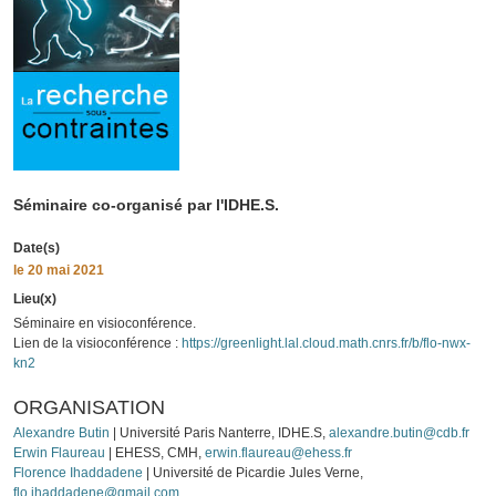
Séminaire co-organisé par l'IDHE.S.
Date(s)
le
20 mai 2021
Lieu(x)
Séminaire en visioconférence.
Lien de la visioconférence :
https://greenlight.lal.cloud.math.cnrs.fr/b/flo-nwx-
kn2
ORGANISATION
Alexandre Butin
| Université Paris Nanterre, IDHE.S,
alexandre.butin@cdb.fr
Erwin Flaureau
| EHESS, CMH,
erwin.flaureau@ehess.fr
Florence Ihaddadene
| Université de Picardie Jules Verne,
flo.ihaddadene@gmail.com