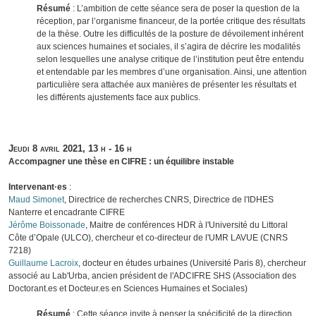
Résumé
: L’ambition de cette séance sera de poser la question de la
réception, par l’organisme financeur, de la portée critique des résultats
de la thèse. Outre les difficultés de la posture de dévoilement inhérent
aux sciences humaines et sociales, il s’agira de décrire les modalités
selon lesquelles une analyse critique de l’institution peut être entendu
et entendable par les membres d’une organisation. Ainsi, une attention
particulière sera attachée aux manières de présenter les résultats et
les différents ajustements face aux publics.
Jeudi 8 avril 2021, 13 h - 16 h
Accompagner une thèse en CIFRE : un équilibre instable
Intervenant·es
:
Maud Simonet
, Directrice de recherches CNRS, Directrice de l'IDHES
Nanterre et encadrante CIFRE
Jérôme Boissonade
, Maitre de conférences HDR à l'Université du Littoral
Côte d’Opale (ULCO), chercheur et co-directeur de l'UMR LAVUE (CNRS
7218)
Guillaume Lacroix
, docteur en études urbaines (Université Paris 8), chercheur
associé au Lab'Urba, ancien président de l'ADCIFRE SHS (Association des
Doctorant.es et Docteur.es en Sciences Humaines et Sociales)
Résumé
: Cette séance invite à penser la spécificité de la direction