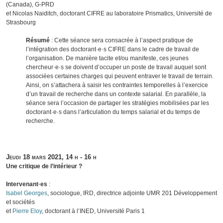
(Canada), G-PRD
et Nicolas Naiditch, doctorant CIFRE au laboratoire Prismatics, Université de
Strasbourg
Résumé
: Cette séance sera consacrée à l’aspect pratique de
l’intégration des doctorant·e·s CIFRE dans le cadre de travail de
l’organisation. De manière tacite et/ou manifeste, ces jeunes
chercheur·e·s se doivent d’occuper un poste de travail auquel sont
associées certaines charges qui peuvent entraver le travail de terrain.
Ainsi, on s’attachera à saisir les contraintes temporelles à l’exercice
d’un travail de recherche dans un contexte salarial. En parallèle, la
séance sera l’occasion de partager les stratégies mobilisées par les
doctorant·e·s dans l’articulation du temps salarial et du temps de
recherche.
Jeudi 18 mars 2021,
14 h - 16 h
Une critique de l’intérieur ?
Intervenant·es
:
Isabel Georges
, sociologue, IRD, directrice adjointe UMR 201 Développement
et sociétés
et
Pierre Eloy
, doctorant à l’INED, Université Paris 1