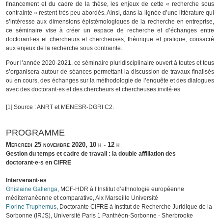
financement et du cadre de la thèse, les enjeux de cette « recherche sous
contrainte » restent très peu abordés. Ainsi, dans la lignée d’une littérature qui
s’intéresse aux dimensions épistémologiques de la recherche en entreprise,
ce séminaire vise à créer un espace de recherche et d’échanges entre
doctorant·es et chercheurs et chercheuses, théorique et pratique, consacré
aux enjeux de la recherche sous contrainte.
Pour l’année 2020-2021, ce séminaire pluridisciplinaire ouvert à toutes et tous
s’organisera autour de séances permettant la discussion de travaux finalisés
ou en cours, des échanges sur la méthodologie de l’enquête et des dialogues
avec des doctorant·es et des chercheurs et chercheuses invité·es.
[1] Source : ANRT et MENESR-DGRI C2.
PROGRAMME
Mercredi 25 novembre 2020,
10 h - 12 h
Gestion du temps et cadre de travail : la double affiliation des
doctorant·e·s en CIFRE
Intervenant·es
:
Ghislaine Gallenga
, MCF-HDR à l’Institut d’ethnologie européenne
méditerranéenne et comparative, Aix Marseille Université
Florine Truphemus
, Doctorante CIFRE à Institut de Recherche Juridique de la
Sorbonne (IRJS), Université Paris 1 Panthéon-Sorbonne - Sherbrooke