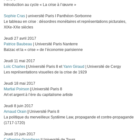
Introduction au cycle « La crise à l’œuvre »
Sophie Cras
| université Paris I Panthéon-Sorbonne
Le tableau en crise : désordres monétaires et représentations picturales,
XIXe-XXe siècles
Jeudi 27 avril 2017
Patrice Baubeau
| Université Paris Nanterre
Balzac et la « crise » de l’économie parisienne
Jeudi 11 mai 2017
Loïc Charles
|
Université Paris 8 et
Yann Giraud
| Université de Cergy
Les représentations visuelles de la crise de 1929
Jeudi 18 mai 2017
Martial Poirson
|
Université Paris 8
Art et argent à l’ère du capitalisme artiste
Jeudi 8 juin 2017
Arnaud Orain
|
Université Paris 8
La politique du merveilleux Système Law, propagande et contre-propagande
(1717-1720)
Jeudi 15 juin 2017
Catherine Grandjean
|
Université de Tours