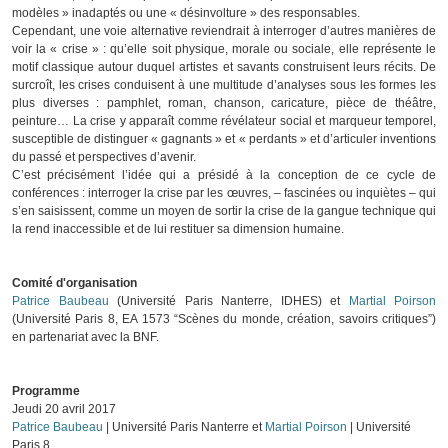
modèles » inadaptés ou une « désinvolture » des responsables.
Cependant, une voie alternative reviendrait à interroger d’autres manières de
voir la « crise » : qu’elle soit physique, morale ou sociale, elle représente le
motif classique autour duquel artistes et savants construisent leurs récits. De
surcroît, les crises conduisent à une multitude d’analyses sous les formes les
plus diverses : pamphlet, roman, chanson, caricature, pièce de théâtre,
peinture… La crise y apparaît comme révélateur social et marqueur temporel,
susceptible de distinguer « gagnants » et « perdants » et d’articuler inventions
du passé et perspectives d’avenir.
C’est précisément l’idée qui a présidé à la conception de ce cycle de
conférences : interroger la crise par les œuvres, – fascinées ou inquiètes – qui
s’en saisissent, comme un moyen de sortir la crise de la gangue technique qui
la rend inaccessible et de lui restituer sa dimension humaine.
Comité d'organisation
Patrice Baubeau
(Université Paris Nanterre, IDHES) et
Martial Poirson
(Université Paris 8,
EA 1573 “Scènes du monde, création, savoirs critiques”)
en partenariat avec la BNF.
Programme
Jeudi 20 avril 2017
Patrice Baubeau
| Université Paris Nanterre et
Martial Poirson
| Université
Paris 8