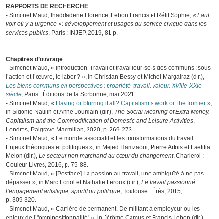
RAPPORTS DE RECHERCHE
- Simonet Maud, Ihaddadene Florence, Lebon Francis et Rétif Sophie,
« Faut
voir où y a urgence »: développement et usages du service civique dans les
services publics
, Paris : INJEP, 2019, 81 p.
Chapitres d’ouvrage
- Simonet Maud, « Introduction. Travail et travailleur·se·s des communs : sous
l’action et l’œuvre, le labor ? », in Christian Bessy et Michel Margairaz (dir.),
Les biens communs en perspectives : propriété, travail, valeur, XVIIIe-XXIe
siècle
, Paris : Éditions de la Sorbonne, mai 2021.
- Simonet Maud, «
Having or blurring it all? Capitalism’s work on the frontier
»,
in Sidonie Naulin et Anne Jourdain (dir.),
The Social Meaning of Extra Money.
Capitalism and the Commodification of Domestic and Leisure Activities
,
Londres, Palgrave Macmillan, 2020, p. 269‑273.
- Simonet Maud, « Le monde associatif et les transformations du travail.
Enjeux théoriques et politiques », in Mejed Hamzaoui, Pierre Artois et Laetitia
Melon (dir.),
Le secteur non marchand au cœur du changement
, Charleroi :
Couleur Livres, 2016, p. 75-88.
- Simonet Maud, « [Postface] La passion au travail, une ambiguïté à ne pas
dépasser », in Marc Loriol et Nathalie Leroux (dir.),
Le travail passionné :
l’engagement artistique, sportif ou politique
, Toulouse : Érès, 2015,
p. 309‑320.
- Simonet Maud, « Carrière de permanent. De militant à employeur ou les
enjeux de l’"omnipositionnalité" », in Jérôme Camus et Francis Lebon (dir.),