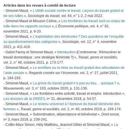
Articles dans les revues à comité de lecture
- Simonet Maud, «
L’utilité sociale contre le travail. Leçons du travail gratuit et
de ses luttes
»,
Sociologie du travail
, vol. 64, n° 1‑2, 2 mai 2022.
- Simonet Maud et Mouzon Céline, «
Les frontières du travail sont un enjeu de
lutte dans les rapports sociaux
»,
L’Économie politique
, vol. 4, n° 92,
novembre 2021, p. 8‑20.
- Simonet Maud, «
L’exploitation des bénévoles ? Des questions de l’enquête
au questionnement des catégories
»,
Sociologie
, vol. 12, n° 4, novembre
2021, p. 411‑418.
- Gallot Fanny et Simonet Maud, «
Introduction
[Controverse : Rémunérer le
travail domestique : une stratégie féministe ?] »,
Travail, genre et sociétés
,
vol. 2, n° 46, octobre 2021, p. 173‑177.
- Simonet Maud, «
Le workfare ou la mise au travail gratuit des allocataires de
l’aide sociale
»,
Regards croisés sur l’économie
, vol. 2, n° 27, juillet 2021,
p. 184‑193.
- Simonet Maud, «
La grève du travail gratuit n’a pas eu lieu… quoique ?
»,
Mouvements
, vol. 3, n° 103, octobre 2020, p. 131‑136.
- Simonet Maud, « Les frontières entre activité, travail et emploi. Introduction »,
Les dossiers de la DREES
, nᵒ 31, décembre 2018, p. 54‑57.
- Simonet Maud, «
Le revenu universel à l’épreuve du travail bénévole des
femmes
»,
Travail, genre et sociétés
, vol. 2, nᵒ 40, octobre 2018, p. 169‑174.
- Simonet Maud, « Subordination, dépendance et bénévolat »,
Droit social
,
nᵒ 3, mars 2018, p. 239‑241.
- Cottin-Marx Simon, Hély Matthieu, Jeannot Gilles et Simonet Maud, «
La