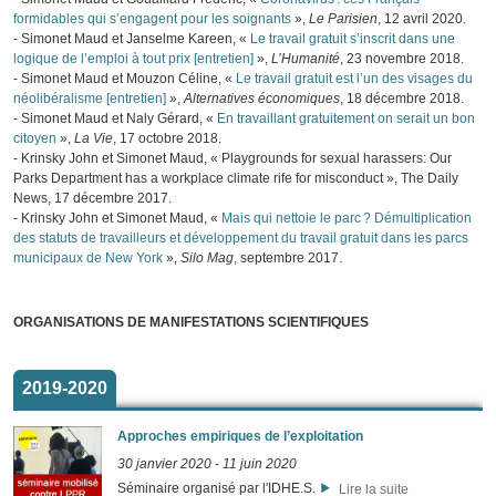
formidables qui s’engagent pour les soignants
»,
Le Parisien
, 12 avril 2020.
- Simonet Maud et Janselme Kareen, «
Le travail gratuit s’inscrit dans une
logique de l’emploi à tout prix [entretien]
»,
L’Humanité
, 23 novembre 2018.
- Simonet Maud et Mouzon Céline, «
Le travail gratuit est l’un des visages du
néolibéralisme [entretien]
»,
Alternatives économiques
, 18 décembre 2018.
- Simonet Maud et Naly Gérard, «
En travaillant gratuitement on serait un bon
citoyen
»,
La Vie
, 17 octobre 2018.
- Krinsky John et Simonet Maud, « Playgrounds for sexual harassers: Our
Parks Department has a workplace climate rife for misconduct », The Daily
News, 17 décembre 2017.
- Krinsky John et Simonet Maud, «
Mais qui nettoie le parc ? Démultiplication
des statuts de travailleurs et développement du travail gratuit dans les parcs
municipaux de New York
»,
Silo Mag
, septembre 2017.
ORGANISATIONS DE MANIFESTATIONS SCIENTIFIQUES
2019-2020
Approches empiriques de l’exploitation
30 janvier 2020
-
11 juin 2020
Séminaire organisé par l'IDHE.S.
Lire la suite