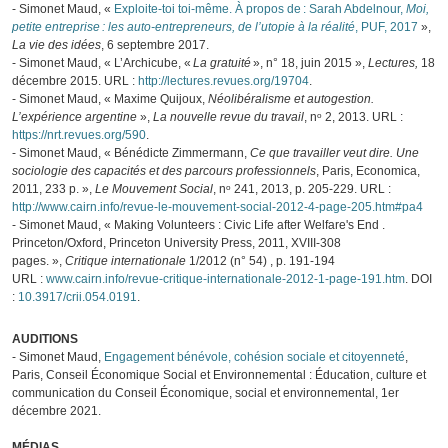
- Simonet Maud, «
Exploite-toi toi-même. À propos de : Sarah Abdelnour,
Moi,
petite entreprise : les auto-entrepreneurs, de l’utopie à la réalité
, PUF, 2017
»,
La vie des idées
, 6 septembre 2017.
- Simonet Maud, « L’Archicube, «
La gratuité
», n° 18, juin 2015 »,
Lectures,
18
décembre 2015. URL :
http://lectures.revues.org/19704
.
- Simonet Maud, « Maxime Quijoux,
Néolibéralisme et autogestion.
L’expérience argentine
»,
La nouvelle revue du travail
, nᵒ 2, 2013. URL :
https://nrt.revues.org/590
.
- Simonet Maud, « Bénédicte Zimmermann,
Ce que travailler veut dire. Une
sociologie des capacités et des parcours professionnels
, Paris, Economica,
2011, 233 p. »,
Le Mouvement Social
, nᵒ 241, 2013, p. 205‑229. URL :
http://www.cairn.info/revue-le-mouvement-social-2012-4-page-205.htm#pa4
- Simonet
Maud, « Making Volunteers : Civic Life after Welfare's End .
Princeton/Oxford, Princeton University Press, 2011, XVIII-308
pages. »,
Critique internationale
1/2012 (n° 54) , p. 191-194
URL :
www.cairn.info/revue-critique-internationale-2012-1-page-191.htm
. DOI
:
10.3917/crii.054.0191
.
AUDITIONS
- Simonet Maud,
Engagement bénévole, cohésion sociale et citoyenneté
,
Paris, Conseil Économique Social et Environnemental : Éducation, culture et
communication du Conseil Économique, social et environnemental, 1er
décembre 2021.
MÉDIAS