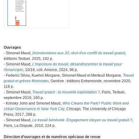
Ouvrages
- Simonet Maud,
(In)volontaires aux JO, récit d'un conflit du travail gratuit
,
éditions Textuel, 2025, 192 p.
- Simonet Maud,
L'imposture du travail, désandrocentrer le travail pour
l'émanciper
, 10/18, coll. Amorce, 2024, 96 p.
- Federici Silvia, Kuehni Morgane, Simonet Maud et Merteuil Morgane,
Travail
gratuit et grèves féministes
, Genève : éditions Entremonde, novembre 2020,
118 p.
- Simonet Maud,
Travail gratuit : la nouvelle exploitation ?
, Paris, Textuel,
septembre 2018, 160 p.
- Krinsky John and Simonet Maud,
Who Cleans the Park? Public Work and
Urban Governance in New York City
, Chicago, The University of Chicago
Press, 2017, 288 p.
- Simonet Maud,
Le travail bénévole. Engagement citoyen ou travail gratuit ?
,
Paris, La Dispute, 2010, 224 p.
Direction d’ouvrages et de numéros spéciaux de revue