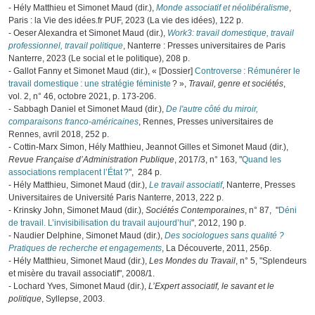
- Hély Matthieu et Simonet Maud (dir.),
Monde associatif et néolibéralisme
,
Paris : la Vie des idées.fr PUF, 2023 (La vie des idées), 122 p.
- Oeser Alexandra et Simonet Maud (dir.),
Work3: travail domestique, travail
professionnel, travail politique
, Nanterre : Presses universitaires de Paris
Nanterre, 2023 (Le social et le politique), 208 p.
- Gallot Fanny et Simonet Maud (dir.), « [Dossier]
Controverse : Rémunérer le
travail domestique : une stratégie féministe
? »,
Travail, genre et sociétés
,
vol. 2, n° 46, octobre 2021, p. 173‑206.
- Sabbagh Daniel et Simonet Maud (dir.),
De l'autre côté du miroir,
comparaisons franco-américaines
, Rennes, Presses universitaires de
Rennes, avril 2018, 252 p.
- Cottin-Marx Simon, Hély Matthieu, Jeannot Gilles et Simonet Maud (dir.),
Revue Française d’Administration Publique
, 2017/3, n° 163, "
Quand les
associations remplacent l’État ?
", 284 p.
- Hély Matthieu, Simonet Maud (dir.),
Le travail associatif
, Nanterre, Presses
Universitaires de Université Paris Nanterre, 2013, 222 p.
- Krinsky John, Simonet Maud (dir.),
Sociétés Contemporaines
, n° 87, "
Déni
de travail. L’invisibilisation du travail aujourd’hui
", 2012, 190 p.
- Naudier Delphine, Simonet Maud (dir.),
Des sociologues sans qualité ?
Pratiques de recherche et engagements
, La Découverte, 2011, 256p.
- Hély Matthieu, Simonet Maud (dir.),
Les Mondes du Travail
, n° 5, "Splendeurs
et misère du travail associatif", 2008/1.
- Lochard Yves, Simonet Maud (dir.),
L’Expert associatif, le savant et le
politique
, Syllepse, 2003.