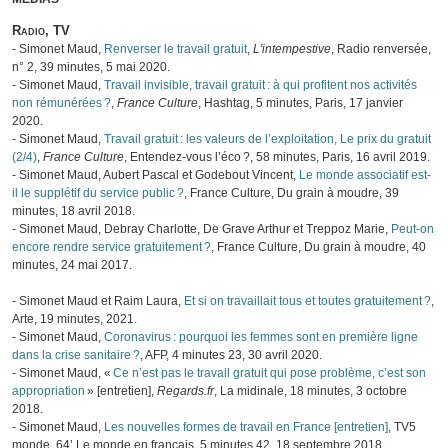
Radio, TV
- Simonet Maud,
Renverser le travail gratuit
,
L'intempestive
, Radio renversée,
n° 2, 39 minutes, 5 mai 2020.
- Simonet Maud,
Travail invisible, travail gratuit : à qui profitent nos activités
non rémunérées ?
,
France Culture
, Hashtag, 5 minutes, Paris, 17 janvier
2020.
- Simonet Maud,
Travail gratuit : les valeurs de l’exploitation, Le prix du gratuit
(2/4)
,
France Culture
, Entendez-vous l’éco ?, 58 minutes, Paris, 16 avril 2019.
- Simonet Maud, Aubert Pascal et Godebout Vincent,
Le monde associatif est-
il le supplétif du service public ?
, France Culture, Du grain à moudre, 39
minutes, 18 avril 2018.
- Simonet Maud, Debray Charlotte, De Grave Arthur et Treppoz Marie,
Peut-on
encore rendre service gratuitement ?
, France Culture, Du grain à moudre, 40
minutes, 24 mai 2017.
- Simonet Maud et Raim Laura,
Et si on travaillait tous et toutes gratuitement ?
,
Arte, 19 minutes, 2021.
- Simonet Maud,
Coronavirus : pourquoi les femmes sont en première ligne
dans la crise sanitaire ?
, AFP, 4 minutes 23, 30 avril 2020.
- Simonet Maud, «
Ce n’est pas le travail gratuit qui pose problème, c’est son
appropriation
» [entretien],
Regards.fr
, La midinale, 18 minutes, 3 octobre
2018.
- Simonet Maud,
Les nouvelles formes de travail en France [entretien]
, TV5
monde, 64’ Le monde en français, 5 minutes 42, 18 septembre 2018.