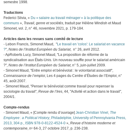
semestre 1998.
Traductions
Federici Silvia, «
Du « salaire au travail ménager » à la politique des
communs
»,
Travail, genre et sociétés
, traduit par Hélène Windish et Maud
Simonet, vol. 2, n° 46, novembre 2021, p. 179‑184.
Articles dans les revues sans comité de lecture
- Lebon Francis, Simonet Maud, "
Le travail en 'colos': Le salariat en vacance
?
",
Notes de l’Institut Européen du Salariat
, n° 26, avril 2012.
- ApRoberts Lucy, Simonet Maud, "La proposition de réforme de la
syndicalisation aux États-Unis. Un nouveau souffle pour le salariat américain
?",
Notes de l’Institut Européen du Salariat
, n° 5, juin-juillet 2009.
- Simonet Maud, "Entre emploi et bénévolat : le volontariat associatif",
Connaissance de l’emploi
, Les 4 pages du Centre d’Études de l’Emploi, n°
45, août 2007.
- Simonet Maud, "Penser le bénévolat comme travail pour repenser la
sociologie du travail",
Revue de l’Ires
, 44, "Activité et action dans le travail",
2004/1.
Compte-rendus
- Simonet Maud, « [Compte rendu d’ouvrage]
Jean-Christian Vinel,
The
Employee : a Political History
, Philadelphie, University of Pennsylvania Press,
2013, 304 p., ISBN 978-0-8122-4524-0
»,
Revue d’histoire moderne et
contemporaine
, nᵒ 64-3, 27 octobre 2017, p. 236-238.