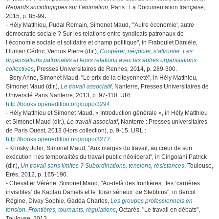
Regards sociologiques sur l’animation
, Paris : La Documentation française,
2015, p. 85‑99
.
- Hély Matthieu, Pudal Romain, Simonet Maud, "'Autre économie', autre
démocratie sociale ? Sur les relations entre syndicats patronaux de
l’économie sociale et solidaire et champ politique", in Fraboulet Danièle,
Humair Cédric, Vernus Pierre (dir.),
Coopérer, négocier, s’affronter. Les
organisations patronales et leurs relations avec les autres organisations
collectives
, Presses Universitaires de Rennes, 2014, p. 289-300.
- Bory Anne, Simonet Maud, "Le prix de la citoyenneté", in Hély Matthieu,
Simonet Maud (dir.),
Le travail associatif
, Nanterre, Presses Universitaires de
Université Paris Nanterre, 2013, p. 97-110. URL :
http://books.openedition.org/pupo/3294
- Hély Matthieu et Simonet Maud, « Introduction générale », in Hély Matthieu
et Simonet Maud (dir.),
Le travail associatif
, Nanterre : Presses universitaires
de Paris Ouest, 2013 (Hors collection), p. 9‑15. URL :
http://books.openedition.org/pupo/3277
.
- Krinsky John, Simonet Maud, "Aux marges du travail, au cœur de son
exécution : les temporalités du travail public néoliberal", in Cingolani Patrick
(dir.),
Un travail sans limites ? Subordinations, tensions, résistances
, Toulouse,
Érès, 2012, p. 165-190.
- Chevalier Vérène, Simonet Maud, "Au-delà des frontières : les ‘carrières
invisibles’ de Kaplan Daniels et le ‘loisir sérieux’ de Stebbins", in Bercot
Régine, Divay Sophie, Gadéa Charles,
Les groupes professionnels en
tension. Frontières, tournants, régulations
, Octarès, "Le travail en débats",
Toulouse, 2012.