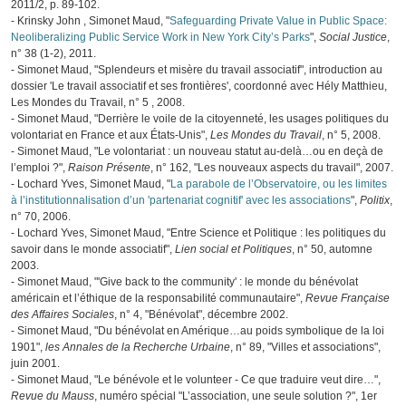
2011/2, p. 89-102.
- Krinsky John , Simonet Maud, "
Safeguarding Private Value in Public Space:
Neoliberalizing Public Service Work in New York City’s Parks
",
Social Justice
,
n° 38 (1-2), 2011.
- Simonet Maud, "Splendeurs et misère du travail associatif", introduction au
dossier 'Le travail associatif et ses frontières', coordonné avec Hély Matthieu,
Les Mondes du Travail
, n° 5 , 2008.
- Simonet Maud, "Derrière le voile de la citoyenneté, les usages politiques du
volontariat en France et aux États-Unis",
Les Mondes du Travail
, n° 5, 2008.
- Simonet Maud, "Le volontariat : un nouveau statut au-delà…ou en deçà de
l’emploi ?",
Raison Présente
, n° 162, "Les nouveaux aspects du travail", 2007.
- Lochard Yves, Simonet Maud, "
La parabole de l’Observatoire, ou les limites
à l’institutionnalisation d’un 'partenariat cognitif' avec les associations
",
Politix
,
n° 70, 2006.
- Lochard Yves, Simonet Maud, "Entre Science et Politique : les politiques du
savoir dans le monde associatif",
Lien social et Politiques
, n° 50, automne
2003.
- Simonet Maud, "'Give back to the community' : le monde du bénévolat
américain et l’éthique de la responsabilité communautaire",
Revue Française
des Affaires Sociales
, n° 4, "Bénévolat", décembre 2002.
- Simonet Maud, "Du bénévolat en Amérique…au poids symbolique de la loi
1901",
les Annales de la Recherche Urbaine
, n° 89, "Villes et associations",
juin 2001.
- Simonet Maud, "Le bénévole et le volunteer - Ce que traduire veut dire…",
Revue du Mauss
, numéro spécial "L’association, une seule solution ?", 1er