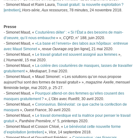
- Simonet Maud et Raim Laura,
Travail gratuit : la nouvelle exploitation ?
[entretien]
,
Hors-série, Aux ressources
, 78 minutes, 24 novembre 2018.
Presse
- Simonet Maud, «
Couturières déter’ : « Si l’État a des besoins de main-
d’oeuvre, qu’il nous embauche
» »,
CQFD
, n° 188, juin 2020.
- Simonet Maud, «
«La base et l’envers» des labos aux hôpitaux : entrevue
avec Maud Simonet
»,
revue Ouvrage.org
[en ligne], 21 mai 2020.
- Simonet Maud, «
Le travail gratuit est souvent assigné aux femmes
»,
L’Humanité
, 15 mai 2020.
- Simonet Maud, «
La colère des couturières de masques, lasses de travailler
gratuitement
»,
Mediapart
, 3 mai 2020.
- Simonet Maud, « Maud Simonet : « Les solutions qu’on nous propose
aujourd’hui sont des formes de travail gratuit » »,
magazine Axelle
, mensuel
féministe belge, mai 2020, p. 25‑27.
- Simonet Maud, «
Pourquoi attend-on des femmes qu’elles cousent des
masques gratuitement ?
»,
L’Obs
avec
Rue89
, 30 avril 2020.
- Simonet Maud, «
Coronavirus. Bénévolat : ce que cache la confection de
masque
s »,
Ouest France
, 30 avril 2020.
- Simonet Maud, «
Le travail domestique est la matrice pour penser le travail
gratuit
»,
Panthère Première
, n° 5, printemps 2020.
- Simonet Maud et Cosson Chloé, «
Le bénévolat cette nouvelle forme
d’exploitation [entretien]
»,
Vice
, 14 septembre 2018.
- Simonet Maud et Gouaillard Frédéric, «
Coronavirus : ces Français