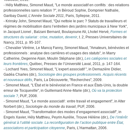
- Hély Matthieu, Simonet Maud, "Le monde associatif en conflits : des relations
professionnelles sans relation ?", in Béroud Sophie, Dompnier Nathalie,
Garibay David,
L’Année Sociale 2011
, Paris, Syllepse, 2011.
- Krinsky John, Simonet Maud, "Qui nettoie le parc ? Statuts de travailleurs et
régimes de mobilisation dans l’entretien des jardins municipaux à New York",
in Jacquot Lionel , Balzani Bernard, Boulayoune Ali, Lhotel Hervé
,
Formes et
structures du salariat : crise, mutation, devenir
, t. 2, Presses Universitaires de
Nancy, 2011, p. 95-107.
- Chevalier Vérène, Le Mancq Fanny, Simonet Maud, "Amateurs, bénévoles et
professionnels : analyse des carrières et usages des statuts", in Marry
Catherine, Degenne Alain, Moulin Stéphane (dir.),
Les catégories sociales et
leurs frontières
, Québec, Presses de l’Université Laval, 2011, p. 147-164.
- Lochard Yves, Simonet Maud, "L’expert associatif ", in Demazière Didier,
Gadéa Charles (dir.),
Sociologie des groupes professionnels. Acquis récents
et nouveaux défis
, Paris, La Découverte, "Recherches", 2009.
- Simonet Maud, "L’État et le bénévolat en France et aux États-Unis, la double
erreur de Tocqueville", in Guillemard Anne-Marie (dir.),
Où va la protection
sociale ?
, PUF, 2008.
- Simonet Maud, "Le monde associatif : entre travail et engagement", in Alter
Norbert (dir.),
Sociologie du monde du travail
, PUF, 2006.
- Simonet Maud, "Transformation des modes d’engagement associatif", in
Engels Xavier, Hély Matthieu, Peyrin Aurélie, Trouve Hélène (dir.),
De l’intérêt
général à l’utilité sociale. La reconfiguration de l’action publique entre État,
associations et participation citoyenne
, Paris, L’Harmattan, 2006.