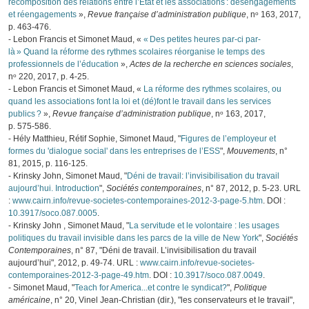
recomposition des relations entre l’État et les associations : désengagements
et réengagements
»,
Revue française d’administration publique
, nᵒ 163, 2017,
p. 463‑476.
- Lebon Francis et Simonet Maud, «
« Des petites heures par-ci par-
là » Quand la réforme des rythmes scolaires réorganise le temps des
professionnels de l’éducation
»,
Actes de la recherche en sciences sociales
,
nᵒ 220, 2017, p. 4‑25.
- Lebon Francis et Simonet Maud, «
La réforme des rythmes scolaires, ou
quand les associations font la loi et (dé)font le travail dans les services
publics ?
»,
Revue française d’administration publique
, nᵒ 163, 2017,
p. 575‑586.
- Hély Matthieu, Rétif Sophie, Simonet Maud, "
Figures de l’employeur et
formes du 'dialogue social' dans les entreprises de l’ESS
",
Mouvements
, n°
81, 2015, p. 116-125.
- Krinsky John, Simonet Maud, "
Déni de travail: l’invisibilisation du travail
aujourd’hui. Introduction
",
Sociétés contemporaines
, n° 87, 2012, p. 5-23. URL
:
www.cairn.info/revue-societes-contemporaines-2012-3-page-5.htm
. DOI :
10.3917/soco.087.0005
.
- Krinsky John , Simonet Maud, "
La servitude et le volontaire : les usages
politiques du travail invisible dans les parcs de la ville de New York
",
Sociétés
Contemporaines
, n° 87, "Déni de travail. L’invisibilisation du travail
aujourd’hui", 2012, p. 49-74. URL :
www.cairn.info/revue-societes-
contemporaines-2012-3-page-49.htm
. DOI :
10.3917/soco.087.0049
.
- Simonet Maud, "
Teach for America...et contre le syndicat?
",
Politique
américaine
, n° 20, Vinel Jean-Christian (dir.), "les conservateurs et le travail",