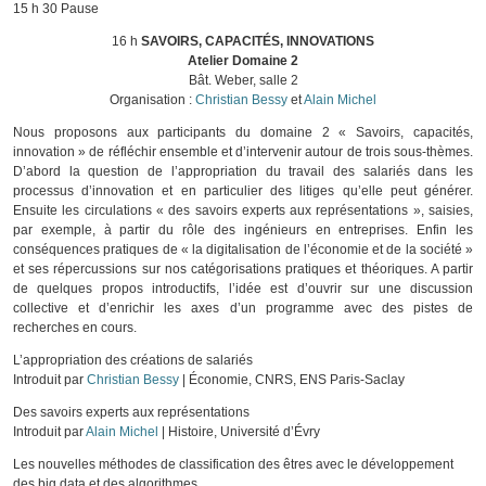
15 h 30 Pause
16 h
SAVOIRS, CAPACITÉS, INNOVATIONS
Atelier Domaine 2
Bât. Weber, salle 2
Organisation :
Christian Bessy
et
Alain Michel
Nous proposons aux participants du domaine 2 « Savoirs, capacités,
innovation » de réfléchir ensemble et d’intervenir autour de trois sous-thèmes.
D’abord la question de l’appropriation du travail des salariés dans les
processus d’innovation et en particulier des litiges qu’elle peut générer.
Ensuite les circulations « des savoirs experts aux représentations », saisies,
par exemple, à partir du rôle des ingénieurs en entreprises. Enfin les
conséquences pratiques de « la digitalisation de l’économie et de la société »
et ses répercussions sur nos catégorisations pratiques et théoriques. A partir
de quelques propos introductifs, l’idée est d’ouvrir sur une discussion
collective et d’enrichir les axes d’un programme avec des pistes de
recherches en cours.
L’appropriation des créations de salariés
Introduit par
Christian Bessy
| Économie, CNRS, ENS Paris-Saclay
Des savoirs experts aux représentations
Introduit par
Alain Michel
| Histoire, Université d’Évry
Les nouvelles méthodes de classification des êtres avec le développement
des big data et des algorithmes