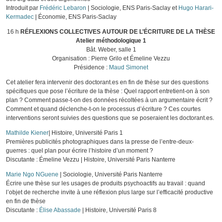
Introduit par
Frédéric Lebaron
| Sociologie, ENS Paris-Saclay et
Hugo Harari-
Kermadec
| Économie, ENS Paris-Saclay
16 h
RÉFLEXIONS COLLECTIVES AUTOUR DE L’ÉCRITURE DE LA THÈSE
Atelier méthodologique 1
Bât. Weber, salle 1
Organisation :
Pierre Grilo
et
Émeline Vezzu
Présidence :
Maud Simonet
Cet atelier fera intervenir des doctorant.es en fin de thèse sur des questions
spécifiques que pose l’écriture de la thèse : Quel rapport entretient-on à son
plan ? Comment passe-t-on des données récoltées à un argumentaire écrit ?
Comment et quand déclenche-t-on le processus d’écriture ? Ces courtes
interventions seront suivies des questions que se poseraient les doctorant.es.
Mathilde Kiener
| Histoire, Université Paris 1
Premières publicités photographiques dans la presse de l’entre-deux-
guerres : quel plan pour écrire l’histoire d’un moment ?
Discutante :
Émeline Vezzu
| Histoire, Université Paris Nanterre
Marie Ngo NGuene
| Sociologie, Université Paris Nanterre
Écrire une thèse sur les usages de produits psychoactifs au travail : quand
l’objet de recherche invite à une réflexion plus large sur l’efficacité productive
en fin de thèse
Discutante :
Élise Abassade
| Histoire, Université Paris 8