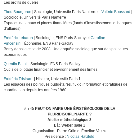
Les profits de guerre
Théo Bourgeron
| Sociologie, Université Paris Nanterre et
Valérie Boussard
|
Sociologie, Université Paris Nanterre
Espaces nationaux et places financières (fonds d’investissement et banques
d’affaires)
Frédéric Lebaron
| Sociologie, ENS Paris-Saclay et
Caroline
Vincensini
| Économie, ENS Paris-Saclay
Bercy dans la crise de 2008. Une enquête sociologique sur des politiques
économiques
Quentin Belot
| Sociologie, ENS Paris-Saclay
Outils de pilotage financier et environnement des firmes
Frédéric Tristram
| Histoire, Université Paris 1
Les espaces des politiques budgétaires, flux d’information et pratiques de
coordination depuis les années 1960
9 h 45
PEUT-ON FAIRE UNE ÉPISTÉMOLOGIE DE LA
PLURIDISCIPLINARITÉ ?
Atelier méthodologique 3
Bât. Weber, salle 1
Organisation :
Pierre Grilo
et
Émeline Vezzu
Présidence :
Nicolas Hatzfeld