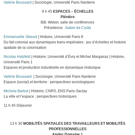
Valérie Boussard
| Sociologie, Université Paris Nanterre
9 h 45
ESPACES – ÉCHELLES
Plénière
Bât. Weber, salle de conférences
Présidence :
Isabel da Costa
Emmanuelle Sibeud
| Histoire, Université Paris 8
Du fait colonial aux dynamiques trans-impériales : jeu d’échelles et histoire
spatiale de la colonisation
Nicolas Hatzfeld
| Histoire, Université d’Évry et Michel Margairaz | Histoire,
Université Paris 1
Espaces et production industrielle en dynamique historique
Valérie Boussard
| Sociologie, Université Paris Nanterre
Espace (social) et territoire : perspectives sociologiques
Michela Barbot
| Histoire, CNRS, ENS Paris-Saclay
La ville et l’espace : perspectives historiques
11 h 45 Déjeuner
13 h 30
MOBILITÉS SPATIALES DES TRAVAILLEURS ET MOBILITÉS
PROFESSIONNELLES
Atelier Domaine 1