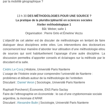
par la mobilité géographique ?
13 h 30
DES MÉTHODOLOGIES POUR UNE SOURCE ?
La pratique de la pluridisciplinarité en sciences sociales
Atelier méthodologique 1
Bât. Weber, salle 1
Organisation :
Pierre Grilo
et
Émeline Vezzu
L’objectif de cet atelier est de discuter de méthodologie en tentant de faire
dialoguer deux disciplines entre elles. Les interventions des doctorant.es
concerneront leur manière d’aborder leur utilisation d’une méthodologie et/ou
de sources qui sont habituellement l’apanage d’une autre discipline. La
discussion permettra d’apporter conseils et éclairages sur la méthode par le
discutant et la salle.
Cédric Le Cocq
| Histoire, Université Paris Nanterre
L’usage de l’histoire orale pour comprendre l’université de Nanterre :
problèmes et débats autour de la méthodologie de l’entretien
Discutant :
Daniel Veron
| Sociologie, Université Paris Nanterre
Raphaël Porcherot | Économie, ENS Paris-Saclay
Faire de l’ethnographie en économiste : le cas d’une cryptomonnaie sociale
argentine, la monnaie d’APAR
Discutant :
Alexandre Butin
| Sociologie, Université Paris Nanterre