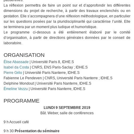
passerelles.
La réflexion permettra de faire un point sur et d’approfondir les différentes
dimensions du projet de recherche, à partir des travaux enclenchés ou en
gestation. Elle s’accompagnera d’une réflexion méthodologique, en particulier
sur les questions posées par la pluridisciplinarité qui caractérise l’unité. Elle
se terminera par un moment plus ludique et humoristique.
Le programme ci-dessous a été entièrement élaboré par le comité
d’organisation, à partir de directions générales données par le conseil de
laboratoire.
ORGANISATION
Élise Abassade
| Université Paris 8, IDHE.S
Isabel da Costa
| CNRS, ENS Paris-Saclay ; IDHE.S
Pierre Grilo
| Université Paris Nanterre, IDHE.S
Fabienne Le Pendeven | CNRS, Université Paris Nanterre ; IDHE.S
Delphine Mondout | Université Paris Nanterre, IDHE.S
Émeline Vezzu
| Université Paris Nanterre, IDHE.S
PROGRAMME
LUNDI 9 SEPTEMBRE 2019
Bât. Weber, salle de conférences
9 h Accueil café
9 h 30
Présentation du séminaire